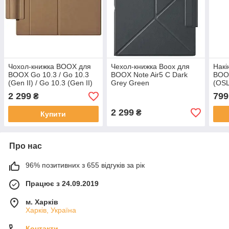
Чохол-книжка BOOX для
Чехол-книжка Boox для
Накі
BOOX Go 10.3 / Go 10.3
BOOX Note Air5 C Dark
BOOX
(Gen II) / Go 10.3 (Gen II)
Grey Green
(OS
Lumi Mocha
(6949710311577)
2 299
799
₴
(6949710311775)
2 299
₴
Купити
Про нас
96% позитивних з 655 відгуків за рік
Працює з 24.09.2019
м. Харків
Харків, Україна
Контакти