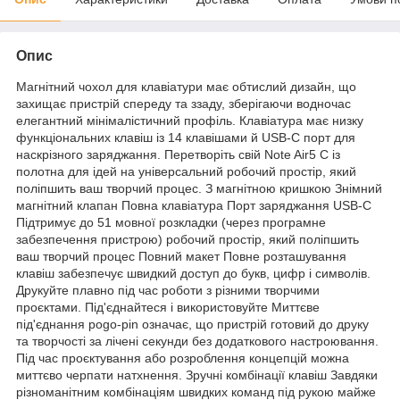
Опис
Магнітний чохол для клавіатури має обтислий дизайн, що
захищає пристрій спереду та ззаду, зберігаючи водночас
елегантний мінімалістичний профіль. Клавіатура має низку
функціональних клавіш із 14 клавішами й USB-C порт для
наскрізного заряджання. Перетворіть свій Note Air5 C із
полотна для ідей на універсальний робочий простір, який
поліпшить ваш творчий процес. З магнітною кришкою Знімний
магнітний клапан Повна клавіатура Порт заряджання USB-C
Підтримує до 51 мовної розкладки (через програмне
забезпечення пристрою) робочий простір, який поліпшить
ваш творчий процес Повний макет Повне розташування
клавіш забезпечує швидкий доступ до букв, цифр і символів.
Друкуйте плавно під час роботи з різними творчими
проєктами. Під'єднайтеся і використовуйте Миттєве
під'єднання pogo-pin означає, що пристрій готовий до друку
та творчості за лічені секунди без додаткового настроювання.
Під час проєктування або розроблення концепцій можна
миттєво черпати натхнення. Зручні комбінації клавіш Завдяки
різноманітним комбінаціям швидких команд під рукою майже