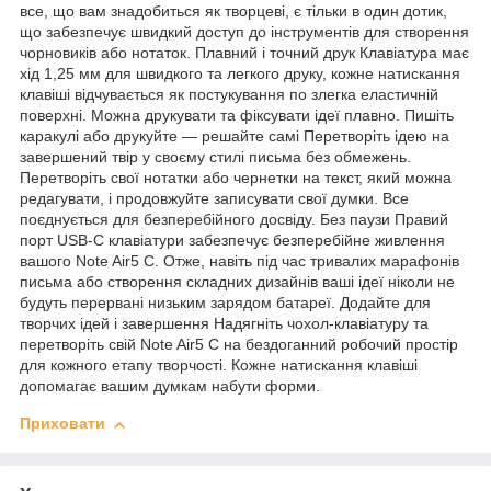
все, що вам знадобиться як творцеві, є тільки в один дотик,
що забезпечує швидкий доступ до інструментів для створення
чорновиків або нотаток. Плавний і точний друк Клавіатура має
хід 1,25 мм для швидкого та легкого друку, кожне натискання
клавіші відчувається як постукування по злегка еластичній
поверхні. Можна друкувати та фіксувати ідеї плавно. Пишіть
каракулі або друкуйте — решайте самі Перетворіть ідею на
завершений твір у своєму стилі письма без обмежень.
Перетворіть свої нотатки або чернетки на текст, який можна
редагувати, і продовжуйте записувати свої думки. Все
поєднується для безперебійного досвіду. Без паузи Правий
порт USB-C клавіатури забезпечує безперебійне живлення
вашого Note Air5 C. Отже, навіть під час тривалих марафонів
письма або створення складних дизайнів ваші ідеї ніколи не
будуть перервані низьким зарядом батареї. Додайте для
творчих ідей і завершення Надягніть чохол-клавіатуру та
перетворіть свій Note Air5 C на бездоганний робочий простір
для кожного етапу творчості. Кожне натискання клавіші
допомагає вашим думкам набути форми.
Приховати