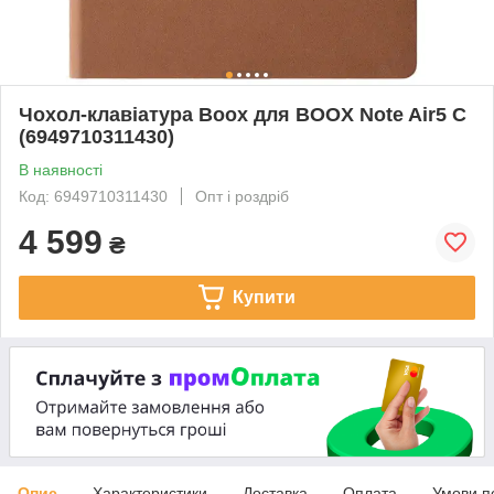
Чохол-клавіатура Boox для BOOX Note Air5 C
(6949710311430)
В наявності
Код: 6949710311430
Опт і роздріб
4 599
₴
Купити
Опис
Характеристики
Доставка
Оплата
Умови п