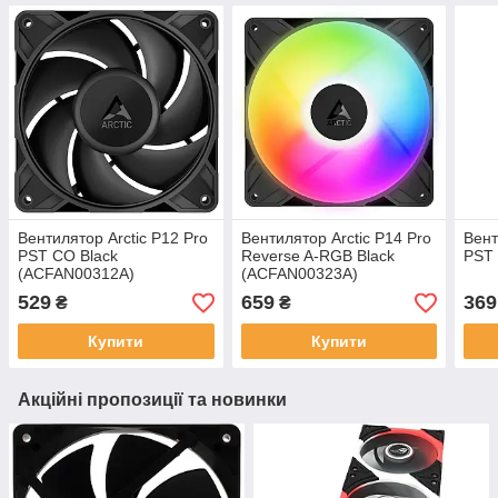
Вентилятор Arctic P12 Pro
Вентилятор Arctic P14 Pro
Вент
PST CO Black
Reverse A-RGB Black
PST
(ACFAN00312A)
(ACFAN00323A)
529
659
369
₴
₴
Купити
Купити
Акційні пропозиції та новинки