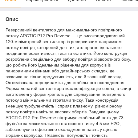
Опис
Реверсивний вентилятор для максимального повітряного
потоку ARCTIC P12 Pro Reverse — це високопродуктивний
120-міліметровий вентилятор із реверсивним напрямком
потоку повітря, створений для тих, хто прагне ідеального
поєднання ефективності, тиші та естетики. Його конструкція
розроблена спеціально для забору повітря зі зворотного боку,
що робить його ідеальним рішенням для корпусів із
панорамними вікнами або дизайнерських складок, де
важлива не тільки продуктивність, але й зовнішній вигляд.
Оптимізована аеродинаміка для стабільного охолодження
Форма лопатей вентилятора має конфігурацію сопла, а спиці
виготовлені у формі крапель для спрямування повітряного
потоку з мінімальними втратами тиску. Така конструкція
зменшує турбулентність і сприяє плавному, рівномірному
потоку повітря навіть за високих обертів. Завдяки цьому
ARCTIC P12 Pro Reverse підтримує стабільний потік до 73
футів/хв за максимального статичного тиску 4.5 мм H2O,
забезпечуючи ефективне охолодження навіть у щільно
зібраних корпусах. Плавність, потужність і точність