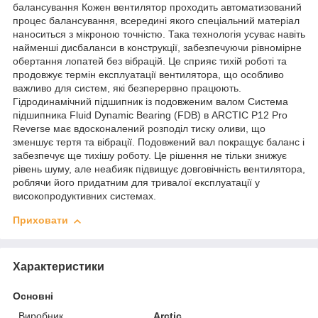
балансування Кожен вентилятор проходить автоматизований
процес балансування, всередині якого спеціальний матеріал
наноситься з мікроною точністю. Така технологія усуває навіть
найменші дисбаланси в конструкції, забезпечуючи рівномірне
обертання лопатей без вібрацій. Це сприяє тихій роботі та
продовжує термін експлуатації вентилятора, що особливо
важливо для систем, які безперервно працюють.
Гідродинамічний підшипник із подовженим валом Система
підшипника Fluid Dynamic Bearing (FDB) в ARCTIC P12 Pro
Reverse має вдосконалений розподіл тиску оливи, що
зменшує тертя та вібрації. Подовжений вал покращує баланс і
забезпечує ще тихішу роботу. Це рішення не тільки знижує
рівень шуму, але неабияк підвищує довговічність вентилятора,
роблячи його придатним для тривалої експлуатації у
високопродуктивних системах.
Приховати
Характеристики
Основні
Виробник
Arctic