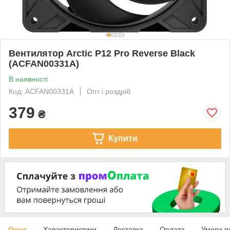
Вентилятор Arctic P12 Pro Reverse Black
(ACFAN00331A)
В наявності
Код: ACFAN00331A
Опт і роздріб
379
₴
Купити
Опис
Характеристики
Доставка
Оплата
Умови п