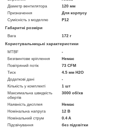
Діаметр вентилятора
120 мм
Призначення
Для корпусу
Сумісність з моделлю
P12
Габаритні розміри
Вага
172 г
Користувальницькі характеристики
MTBF
-
Безгвинтове кріплення
Немає
Повітряний потік
73 CFM
Тиск
4.5 мм H2O
Додаткові дані
-
Кількість у комплекті
1 шт
Максимальна швидкість
3000 об/хв
обертів
Наявність дисплея
Немає
Номінальна напруга
12 В
Номінальний струм
0.4 A
Підсвічування
без підсвітки