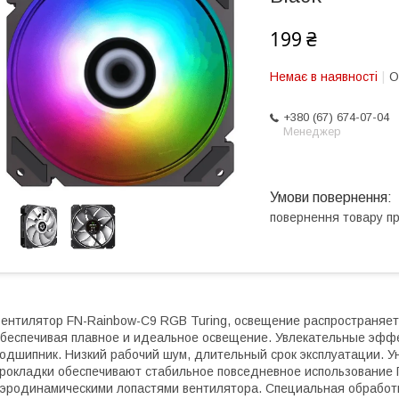
199 ₴
Немає в наявності
О
+380 (67) 674-07-04
Менеджер
повернення товару п
ентилятор FN-Rainbow-C9 RGB Turing, освещение распространяетс
беспечивая плавное и идеальное освещение. Увлекательные эфф
одшипник. Низкий рабочий шум, длительный срок эксплуатации. 
рокладки обеспечивают стабильное повседневное использование 
эродинамическими лопастями вентилятора. Специальная обработк