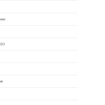
них
H2O
хв