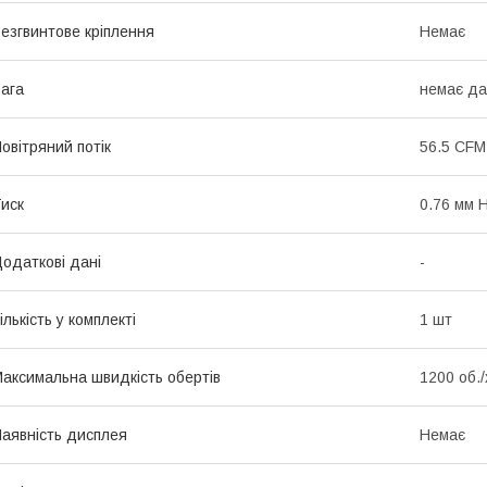
езгвинтове кріплення
Немає
ага
немає да
овітряний потік
56.5 CFM
иск
0.76 мм 
одаткові дані
-
ількість у комплекті
1 шт
аксимальна швидкість обертів
1200 об./
аявність дисплея
Немає