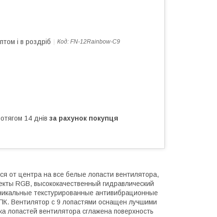
птом і в роздріб
Код:
FN-12Rainbow-C9
ротягом 14 днів
за рахунок покупця
я от центра на все белые лопасти вентилятора,
екты RGB, высококачественный гидравлический
Уникальные текстурированные антивибрационные
ПК. Вентилятор с 9 лопастями оснащен лучшими
а лопастей вентилятора сглажена поверхность