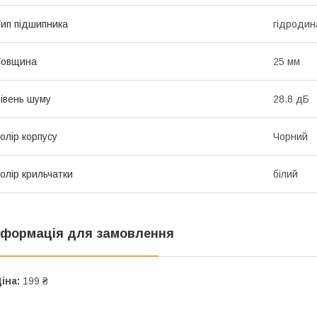
ип підшипника
гідродина
Товщина
25 мм
івень шуму
28.8 дБ
олір корпусу
Чорний
олір крильчатки
білий
нформація для замовлення
іна:
199 ₴