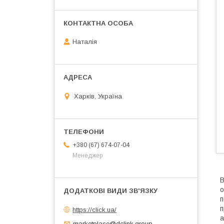
Наталія
Харків, Україна
+380 (67) 674-07-04
Менеджер
В
о
п
п
https://click.ua/
а
marketplace@dclink.group