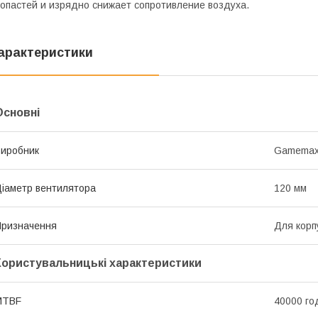
опастей и изрядно снижает сопротивление воздуха.
арактеристики
Основні
иробник
Gamema
іаметр вентилятора
120 мм
ризначення
Для корп
Користувальницькі характеристики
MTBF
40000 го