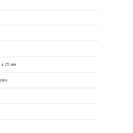
 х 25 мм
olex