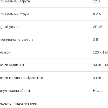
омінальна напруга
12 В
омінальний струм
0.2 A
ідсвічування
ARGB
поживана потужність
3 Вт
озміри
120 х 120
оз'єм живлення
3-Pin + M
оз'єм керування підсвіткою
3-Pin
егулювання обертів
Немає
ехнології підсвічування
-