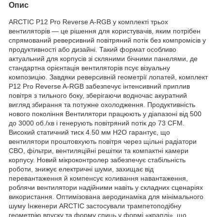
Опис
ARCTIC P12 Pro Reverse A-RGB у комплекті трьох
вентиляторів — це рішення для користувачів, яким потрібен
спрямований реверсивний повітряний потік без компромісів у
продуктивності або дизайні. Такий формат особливо
актуальний для корпусів зі скляними бічними панелями, де
стандартна орієнтація вентиляторів псує візуальну
композицію. Завдяки реверсивній геометрії лопатей, комплект
P12 Pro Reverse A-RGB забезпечує інтенсивний приплив
повітря з тильного боку, зберігаючи водночас акуратний
вигляд збирання та потужне охолодження. Продуктивність
нового покоління Вентилятори працюють у діапазоні від 500
до 3000 об./хв і генерують повітряний потік до 73 CFM.
Високий статичний тиск 4.50 мм H2O гарантує, що
вентилятори проштовхують повітря через щільні радіатори
СВО, фільтри, вентиляційні решітки та компактні камери
корпусу. Новий мікроконтролер забезпечує стабільність
роботи, знижує електричні шуми, захищає від
перевантаження й компенсує коливання навантаження,
роблячи вентилятори надійними навіть у складних сценаріях
використання. Оптимізована аеродинаміка для мінімального
шуму Інженери ARCTIC застосували трампетоподібну
геометрію впуску та форму спиць у формі «краплі», що