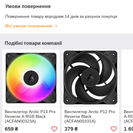
Умови повернення
Повернення товару впродовж 14 днів за рахунок покупця
Всі умови повернення
Подібні товари компанії
Вентилятор Arctic P14 Pro
Вентилятор Arctic P12 Pro
Вент
Reverse A-RGB Black
Reverse Black
A-RG
(ACFAN00323A)
(ACFAN00331A)
(AC
659
379
1 6
₴
₴