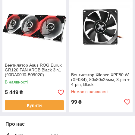
Вентилятор Asus ROG Eurux
GR120 FAN ARGB Black 3in1
(90DA00J0-B09020)
Вентилятор Xilence XPF80.W
(XF034), 80х80х25мм, 3-pin +
В наявності
4-pin, Black
5 449
Немає в наявності
₴
99
₴
Купити
Про нас