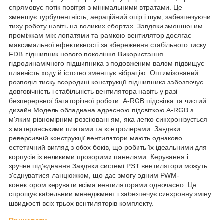
спрямовує потік повітря з мінімальними втратами. Це
зменшує турбулентність, аераційний опір і шум, забезпечуючи
тиху роботу навіть на великих обертах. Завдяки зменшеним
проміжкам між лопатями та рамкою вентилятор досягає
максимальної ефективності за збереження стабільного тиску.
FDB-підшипник нового покоління Використання
гідродинамічного підшипника з подовженим валом підвищує
плавність ходу й істотно зменшує вібрацію. Оптимізований
розподіл тиску всередині конструкції підшипника забезпечує
довговічність і стабільність вентилятора навіть у разі
безперервної багаторічної роботи. A-RGB підсвітка та чистий
дизайн Модель обладнана адресною підсвіткою A-RGB з
м'яким рівномірним розсіюванням, яка легко синхронізується
з материнськими платами та контролерами. Завдяки
реверсивній конструкції вентилятори мають однаково
естетичний вигляд з обох боків, що робить їх ідеальними для
корпусів із великими прозорими панелями. Керування і
зручне під'єднання Завдяки системі PST вентилятори можуть
з'єднуватися ланцюжком, що дає змогу одним PWM-
конектором керувати всіма вентиляторами одночасно. Це
спрощує кабельний менеджмент і забезпечує синхронну зміну
швидкості всіх трьох вентиляторів комплекту.