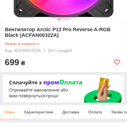
Вентилятор Arctic P12 Pro Reverse A-RGB
Black (ACFAN00322A)
Немає в наявності
Код: ACFAN00322A
Опт і роздріб
699
₴
Опис
Характеристики
Доставка
Оплата
Умови п