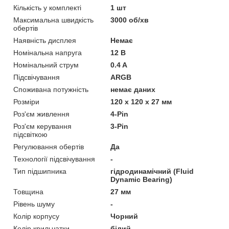
Кількість у комплекті
1 шт
Максимальна швидкість
3000 об/хв
обертів
Наявність дисплея
Немає
Номінальна напруга
12 В
Номінальний струм
0.4 A
Підсвічування
ARGB
Споживана потужність
немає даних
Розміри
120 х 120 х 27 мм
Роз'єм живлення
4-Pin
Роз'єм керування
3-Pin
підсвіткою
Регулювання обертів
Да
Технології підсвічування
-
Тип підшипника
гідродинамічний (Fluid
Dynamic Bearing)
Товщина
27 мм
Рівень шуму
-
Колір корпусу
Чорний
Колір крильчатки
білий