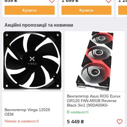
659
1 699
1 2
₴
₴
Купити
Купити
Акційні пропозиції та новинки
Вентилятор Asus ROG Eurux
GR120 FAN ARGB Reverse
Black 3in1 (90DA00K0-
Вентилятор Vinga 12026
B09020)
В наявності
OEM
Немає в наявності
5 449
₴