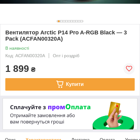
Вентилятор Arctic P14 Pro A-RGB Black — 3
Pack (ACFAN00320A)
В наявності
Код: ACFAN00320A
Опт і роздріб
1 899
₴
Купити
Опис
Характеристики
Доставка
Оплата
Умови 