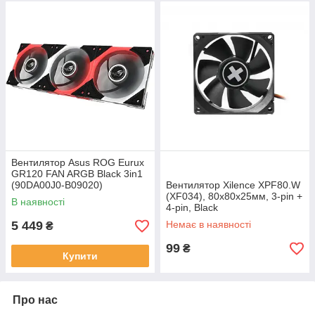
Вентилятор Asus ROG Eurux
GR120 FAN ARGB Black 3in1
(90DA00J0-B09020)
Вентилятор Xilence XPF80.W
(XF034), 80х80х25мм, 3-pin +
В наявності
4-pin, Black
5 449
Немає в наявності
₴
99
₴
Купити
Про нас