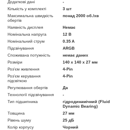
Додаткові дані
-
Кількість у комплекті
3 шт
Максимальна швидкість
понад 2000 об./хв
обертів
Наявність дисплея
Немає
Номінальна напруга
12 В
Номінальний струм
0.35 A
Підсвічування
ARGB
Споживана потужність
немає даних
Розміри
140 х 140 х 27 мм
Роз'єм живлення
4-Pin
Роз'єм керування
4-Pin
підсвіткою
Регулювання обертів
Да
Технології підсвічування
-
Тип підшипника
гідродинамічний (Fluid
Dynamic Bearing)
Товщина
27 мм
Рівень шуму
25 дБ
Колір корпусу
Чорний