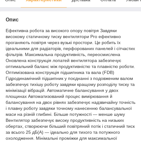
Опис
Ефективна робота за високого опору повітря Завдяки
високому статичному тиску вентилятори Pro ефективно
проганяють повітря через вузькі простори. Це робить їх
ідеальними для радіаторів, перфорованих панелей і сітчастих
фільтрів. Максимальна продуктивність, переосмислена
Оновлена конструкція лопатей вентилятора забезпечує
оптимальний баланс між продуктивністю та плавністю роботи.
Оптимізована конструкція підшипника та вала (FDB)
Гідродинамічний підшипник у поєднанні з подовженим валом
забезпечує тихішу роботу завдяки кращому розподілу тиску та
мінімізації вібрацій. Автоматичне балансування у двох
площинах Автоматизований процес вимірювання й
балансування на двох рівнях забезпечує надзвичайну точність
і плавну роботу завдяки точному нанесенню балансувальної
маси на різній глибині. Більше потужності — менше шуму
Вентилятор забезпечує високу продуктивність на низьких
обертах, створюючи більший повітряний потік і статичний тиск
за всього 25 дБ(A) — ідеально для тихого та потужного
охолодження. Мінімальні проміжки для максимальної