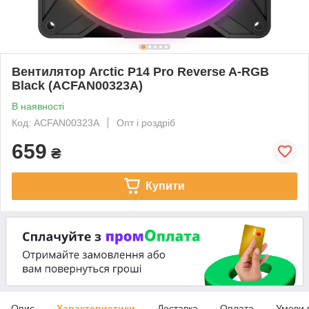
Вентилятор Arctic P14 Pro Reverse A-RGB
Black (ACFAN00323A)
В наявності
Код: ACFAN00323A
Опт і роздріб
659
₴
Купити
Опис
Характеристики
Доставка
Оплата
Умови 