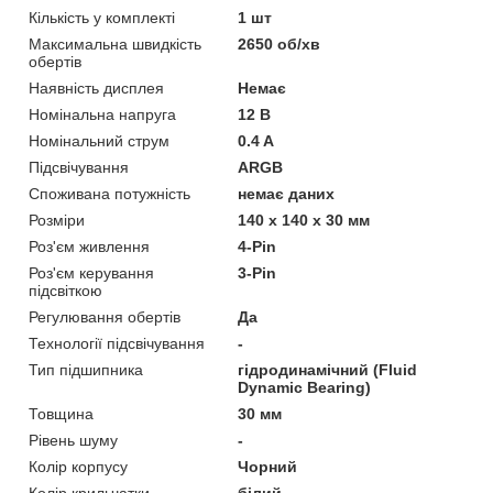
Кількість у комплекті
1 шт
Максимальна швидкість
2650 об/хв
обертів
Наявність дисплея
Немає
Номінальна напруга
12 В
Номінальний струм
0.4 A
Підсвічування
ARGB
Споживана потужність
немає даних
Розміри
140 х 140 х 30 мм
Роз'єм живлення
4-Pin
Роз'єм керування
3-Pin
підсвіткою
Регулювання обертів
Да
Технології підсвічування
-
Тип підшипника
гідродинамічний (Fluid
Dynamic Bearing)
Товщина
30 мм
Рівень шуму
-
Колір корпусу
Чорний