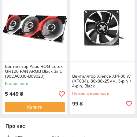
Вентилятор Asus ROG Eurux
GR120 FAN ARGB Black 3in1
(90DA00J0-B09020)
Вентилятор Xilence XPF80.W
(XF034), 80х80х25мм, 3-pin +
В наявності
4-pin, Black
5 449
Немає в наявності
₴
99
₴
Купити
Про нас