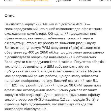
Опис
Вентилятор корпусний 140 мм із підсвіткою ARGB —
високопродуктивний і стильний компонент для ефективного
охолодження комп'ютера. Обладнаний гідродинамічним
підшипником, вентилятор забезпечує тривалий термін
експлуатації, стабільну роботу та знижений рівень шуму.
Вентилятор підтримує PWM-керування (4 pin) зі швидкістю
обертання від 400 до 2650 об./хв, що дає змогу автоматично
підлаштовувати оберти під навантаження й оптимально
балансувати між продуктивністю й тишею. Регулятор обертів і
технологія розподіленого ШІМ забезпечують зручне
під'єднання та синхронізацію кількох вентиляторів. Модель
має реверсивний режим роботи, що дає змогу змінювати
напрямок повітряного потоку. Високий статичний тиск 5.1
mmH2O і потужний повітряний потік до 98 CFM гарантують
ефективне охолодження навіть щільно укомплектованих
корпусів або радіаторів. Для яскравого візуального ефекту
використовується ARGB-підсвітка (12 світлодіодів Gen2) з
окремим 3-pin під'єднанням, що підтримує стандартні
контролери підсвічування.