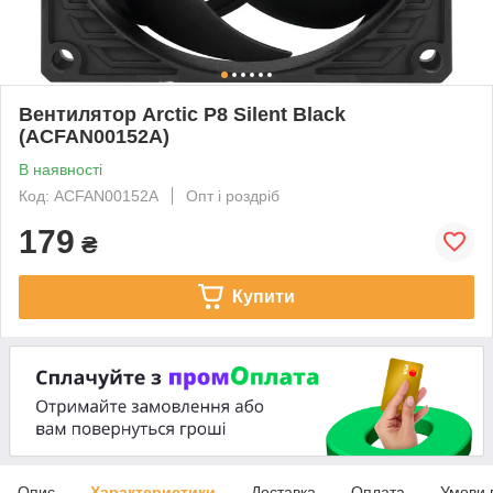
Вентилятор Arctic P8 Silent Black
(ACFAN00152A)
В наявності
Код: ACFAN00152A
Опт і роздріб
179
₴
Купити
Опис
Характеристики
Доставка
Оплата
Умови 