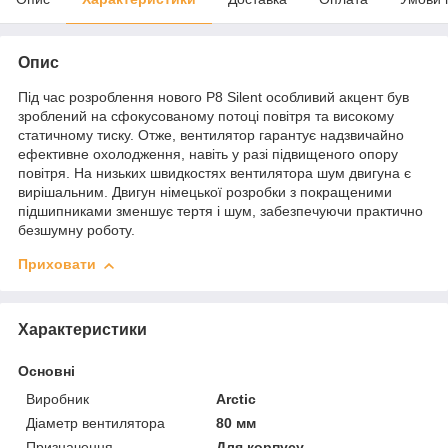
Опис
Під час розроблення нового P8 Silent особливий акцент був
зроблений на сфокусованому потоці повітря та високому
статичному тиску. Отже, вентилятор гарантує надзвичайно
ефективне охолодження, навіть у разі підвищеного опору
повітря. На низьких швидкостях вентилятора шум двигуна є
вирішальним. Двигун німецької розробки з покращеними
підшипниками зменшує тертя і шум, забезпечуючи практично
безшумну роботу.
Приховати
Характеристики
Основні
Виробник
Arctic
Діаметр вентилятора
80 мм
Призначення
Для корпусу