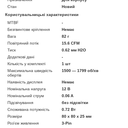
Стан
Новий
Користувальницькі характеристики
MTBF
-
Безгвинтове кріплення
Немає
Вага
82 г
Повітряний потік
15.6 CFM
Тиск
0.62 мм H2O
Додаткові дані
-
Кількість у комплекті
1 шт
Максимальна швидкість
1500 — 1799 об/хв
обертів
Наявність дисплея
Немає
Номінальна напруга
12 В
Номінальний струм
0.06 A
Підсвічування
без підсвітки
Споживана потужність
0.72 Вт
Розміри
80 х 80 х 25 мм
Роз'єм живлення
3-Pin