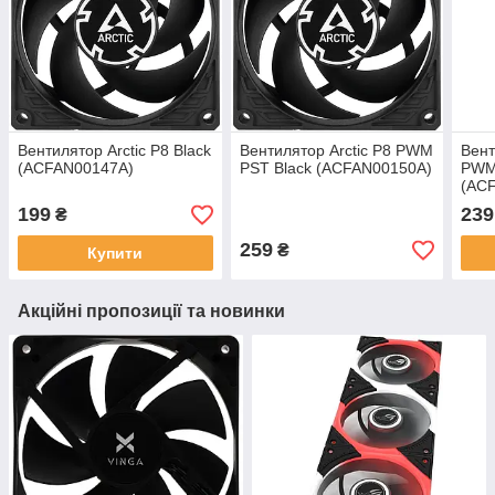
Вентилятор Arctic P8 Black
Вентилятор Arctic P8 PWM
Вент
(ACFAN00147A)
PST Black (ACFAN00150A)
PWM
(AC
199
239
₴
259
₴
Купити
Акційні пропозиції та новинки