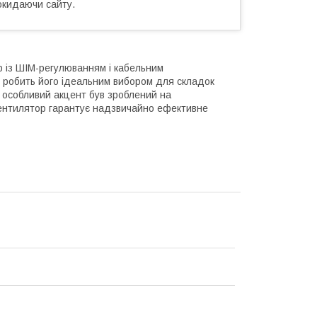
окидаючи сайту.
р із ШІМ-регулюванням і кабельним
 робить його ідеальним вибором для складок
 особливий акцент був зроблений на
Вентилятор гарантує надзвичайно ефективне