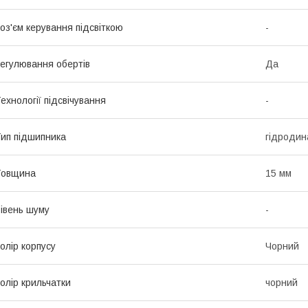
оз'єм керування підсвіткою
-
егулювання обертів
Да
ехнології підсвічування
-
ип підшипника
гідродина
Товщина
15 мм
івень шуму
-
олір корпусу
Чорний
олір крильчатки
чорний