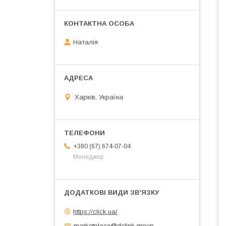
Наталія
Харків, Україна
+380 (67) 674-07-04
Менеджер
https://click.ua/
marketplace@dclink.group