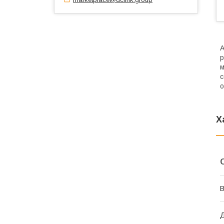
A
р
м
с
о
Х
В
Д