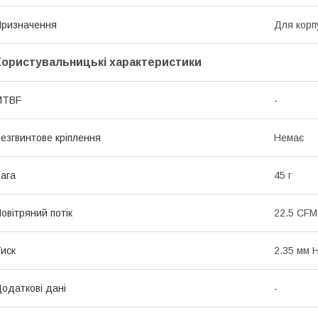
ризначення
Для корп
Користувальницькі характеристики
MTBF
-
езгвинтове кріплення
Немає
ага
45 г
овітряний потік
22.5 CFM
иск
2.35 мм 
одаткові дані
-