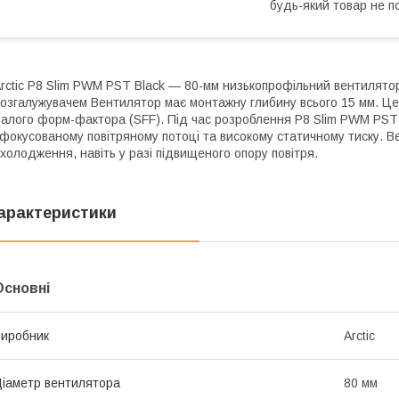
будь-який товар не п
rctic P8 Slim PWM PST Black — 80-мм низькопрофільний вентилято
озгалужувачем Вентилятор має монтажну глибину всього 15 мм. Це
алого форм-фактора (SFF). Під час розроблення P8 Slim PWM PST
фокусованому повітряному потоці та високому статичному тиску. 
холодження, навіть у разі підвищеного опору повітря.
арактеристики
Основні
иробник
Arctic
іаметр вентилятора
80 мм