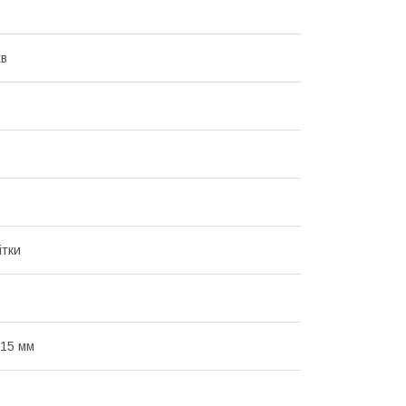
хв
ітки
 15 мм