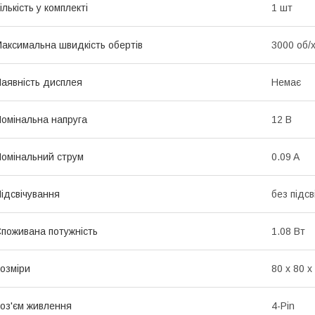
ількість у комплекті
1 шт
аксимальна швидкість обертів
3000 об/
аявність дисплея
Немає
омінальна напруга
12 В
омінальний струм
0.09 A
ідсвічування
без підсв
поживана потужність
1.08 Вт
озміри
80 х 80 х
оз'єм живлення
4-Pin