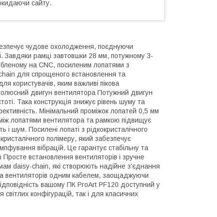
окидаючи сайту.
езпечує чудове охолодження, поєднуючи
і. Завдяки рамці завтовшки 28 мм, потужному 3-
обленому на CNC, посиленим лопатями з
-chain для спрощеного встановлення та
ля користувачів, яким важливі пікова
6-полюсний двигун вентилятора Потужний двигун
тоті. Така конструкція знижує рівень шуму та
ективність. Мінімальний проміжок лопатей 0,5 мм
 між лопатями вентилятора та рамкою підвищує
ь і шум. Посилені лопаті з рідкокристалічного
окристалічного полімеру, який забезпечує
мпфування вібрацій. Це гарантує стабільну та
n Просте встановлення вентиляторів і зручне
ам daisy-chain, які створюють надійне з'єднання
лька вентиляторів одним кабелем, заощаджуючи
ідповідність вашому ПК ProArt PF120 доступний у
 світлих конфігурацій, так і для класичних