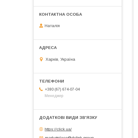
Наталія
Харків, Україна
+380 (67) 674-07-04
Менеджер
https://click.ua/
marketplace@dclink.group