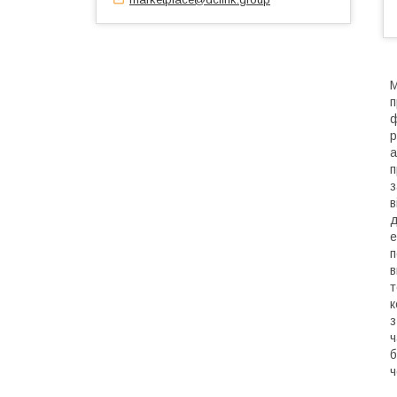
М
п
ф
р
а
п
з
в
д
е
п
в
т
к
з
ч
б
ч