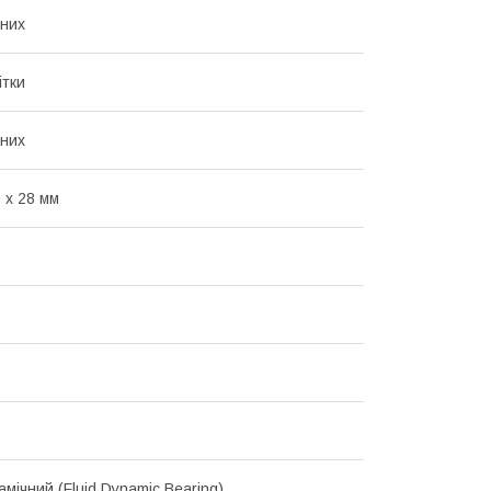
них
ітки
них
 х 28 мм
мічний (Fluid Dynamic Bearing)