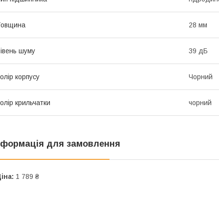
Товщина
28 мм
івень шуму
39 дБ
олір корпусу
Чорний
олір крильчатки
чорний
нформація для замовлення
іна:
1 789 ₴