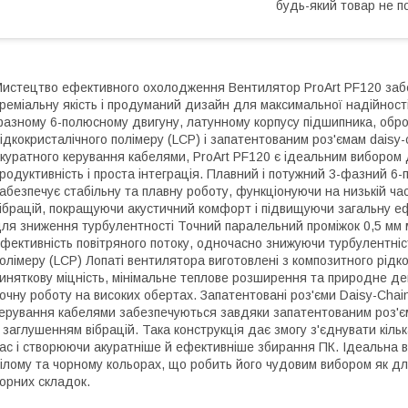
будь-який товар не п
истецтво ефективного охолодження Вентилятор ProArt PF120 заб
реміальну якість і продуманий дизайн для максимальної надійност
азному 6-полюсному двигуну, латунному корпусу підшипника, обр
ідкокристалічного полімеру (LCP) і запатентованим роз'ємам daisy
куратного керування кабелями, ProArt PF120 є ідеальним вибором д
родуктивність і проста інтеграція. Плавний і потужний 3-фазний 
абезпечує стабільну та плавну роботу, функціонуючи на низькій час
ібрацій, покращуючи акустичний комфорт і підвищуючи загальну еф
ля зниження турбулентності Точний паралельний проміжок 0,5 мм
фективність повітряного потоку, одночасно знижуючи турбулентніст
олімеру (LCP) Лопаті вентилятора виготовлені з композитного рідк
иняткову міцність, мінімальне теплове розширення та природне де
очну роботу на високих обертах. Запатентовані роз'єми Daisy-Chai
ерування кабелями забезпечуються завдяки запатентованим роз'єм
 заглушенням вібрацій. Така конструкція дає змогу з'єднувати кі
ас і створюючи акуратніше й ефективніше збирання ПК. Ідеальна в
ілому та чорному кольорах, що робить його чудовим вибором як для
орних складок.