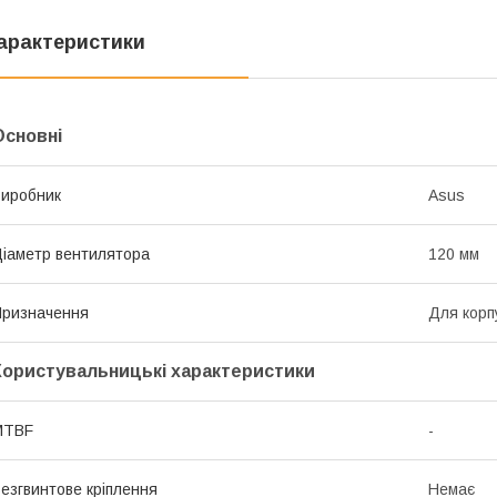
арактеристики
Основні
иробник
Asus
іаметр вентилятора
120 мм
ризначення
Для корп
Користувальницькі характеристики
MTBF
-
езгвинтове кріплення
Немає