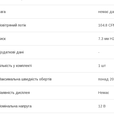
ага
немає да
овітряний потік
104.8 CF
иск
7.3 мм H
одаткові дані
-
ількість у комплекті
1 шт
аксимальна швидкість обертів
понад 20
аявність дисплея
Немає
омінальна напруга
12 В