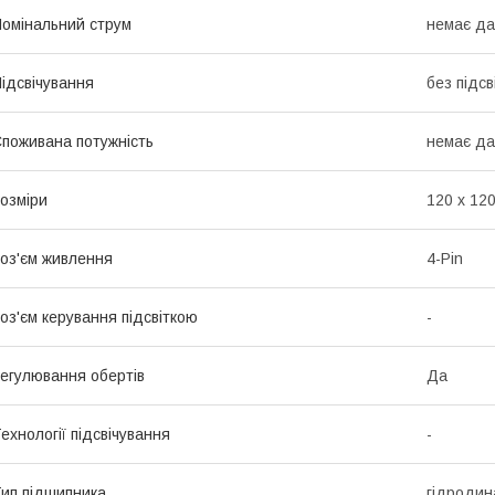
омінальний струм
немає да
ідсвічування
без підсв
поживана потужність
немає да
озміри
120 х 120
оз'єм живлення
4-Pin
оз'єм керування підсвіткою
-
егулювання обертів
Да
ехнології підсвічування
-
ип підшипника
гідродина