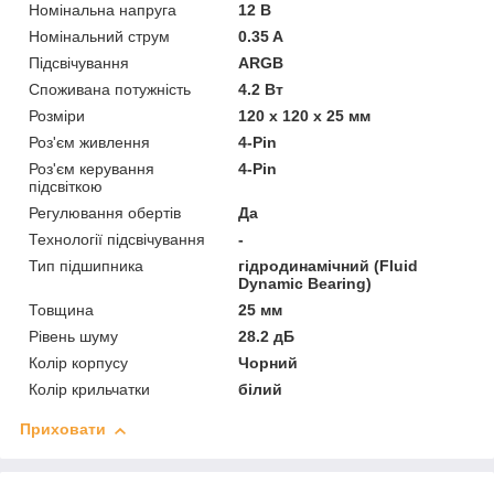
Номінальна напруга
12 В
Номінальний струм
0.35 A
Підсвічування
ARGB
Споживана потужність
4.2 Вт
Розміри
120 х 120 х 25 мм
Роз'єм живлення
4-Pin
Роз'єм керування
4-Pin
підсвіткою
Регулювання обертів
Да
Технології підсвічування
-
Тип підшипника
гідродинамічний (Fluid
Dynamic Bearing)
Товщина
25 мм
Рівень шуму
28.2 дБ
Колір корпусу
Чорний
Колір крильчатки
білий
Приховати