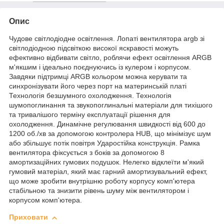
Опис
Чудове світлодіодне освітлення. Лопаті вентилятора argb зі
світлодіодною підсвіткою високої яскравості можуть
ефективно відбивати світло, роблячи ефект освітлення ARGB
м'якшим і ідеально поєднуючись із кулером і корпусом.
Завдяки підтримці ARGB кольором можна керувати та
синхронізувати його через порт на материнській платі
Технологія безшумного охолодження. Технологія
шумопоглинання та звукопоглинальні матеріали для тихішого
та тривалішого терміну експлуатації рішення для
охолодження. Динамічне регулювання швидкості від 600 до
1200 об./хв за допомогою контролера HUB, що мінімізує шум
або збільшує потік повітря Ударостійка конструкція. Рамка
вентилятора фіксується з боків за допомогою 8
амортизаційних гумових подушок. Нелегко відклеїти м'який
гумовий матеріал, який має гарний амортизувальний ефект,
що може зробити внутрішню роботу корпусу комп'ютера
стабільною та знизити рівень шуму між вентилятором і
корпусом комп'ютера.
Приховати