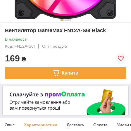
Вентилятор GameMax FN12A-S6I Black
В наявності
Код: FN12A-S6I
Опт і роздріб
169
₴
Купити
Опис
Характеристики
Доставка
Оплата
Умови 