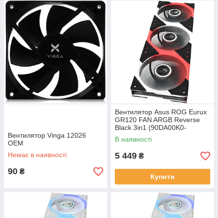
Вентилятор Asus ROG Eurux
GR120 FAN ARGB Reverse
Black 3in1 (90DA00K0-
Вентилятор Vinga 12026
B09020)
В наявності
OEM
Немає в наявності
5 449
₴
90
₴
Купити