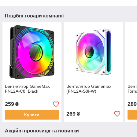
Подібні товари компанії
Вентилятор GameMax
Вентилятор Gamemax
Вен
FN12A-C8I Black
(FN12A-S8I-W)
Torn
259
289
₴
269
₴
Купити
Акційні пропозиції та новинки