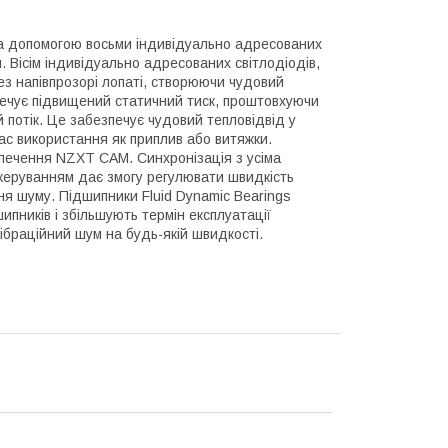
за допомогою восьми індивідуально адресованих
 Вісім індивідуально адресованих світлодіодів,
з напівпрозорі лопаті, створюючи чудовий
печує підвищений статичний тиск, проштовхуючи
 потік. Це забезпечує чудовий тепловідвід у
ас використання як приплив або витяжки.
зпечення NZXT CAM. Синхронізація з усіма
еруванням дає змогу регулювати швидкість
я шуму. Підшипники Fluid Dynamic Bearings
ипників і збільшують термін експлуатації
вібраційний шум на будь-якій швидкості.