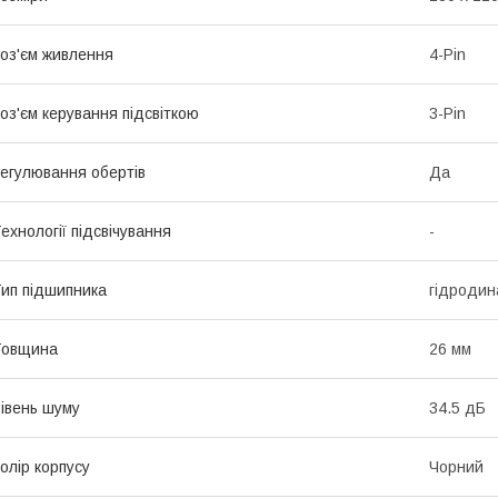
оз'єм живлення
4-Pin
оз'єм керування підсвіткою
3-Pin
егулювання обертів
Да
ехнології підсвічування
-
ип підшипника
гідродина
Товщина
26 мм
івень шуму
34.5 дБ
олір корпусу
Чорний