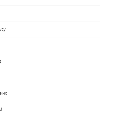
усу
д
них
M