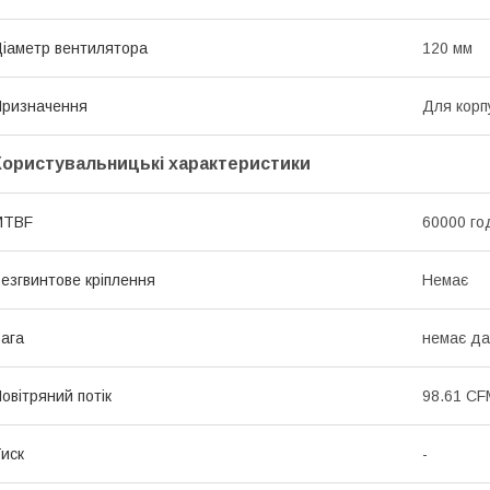
іаметр вентилятора
120 мм
ризначення
Для корп
Користувальницькі характеристики
MTBF
60000 го
езгвинтове кріплення
Немає
ага
немає да
овітряний потік
98.61 CF
иск
-