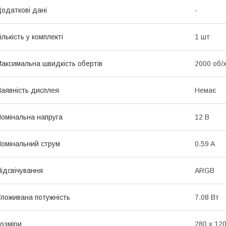
одаткові дані
-
ількість у комплекті
1 шт
аксимальна швидкість обертів
2000 об/
аявність дисплея
Немає
омінальна напруга
12 В
омінальний струм
0.59 A
ідсвічування
ARGB
поживана потужність
7.08 Вт
озміри
280 х 120