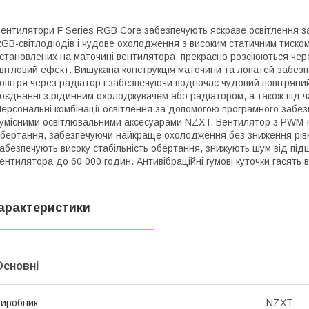
ентилятори F Series RGB Core забезпечують яскраве освітлення 
GB-світлодіодів і чудове охолодження з високим статичним тиском.
становлених на маточині вентилятора, прекрасно розсіюються чере
вітловий ефект. Вишукана конструкція маточини та лопатей забез
овітря через радіатор і забезпечуючи водночас чудовий повітряний
оєднанні з рідинним охолоджувачем або радіатором, а також під ч
ерсональні комбінації освітлення за допомогою програмного забе
умісними освітлювальними аксесуарами NZXT. Вентилятор з PWM-к
бертання, забезпечуючи найкраще охолодження без зниження рівн
абезпечують високу стабільність обертання, знижують шум від підш
ентилятора до 60 000 годин. Антивібраційні гумові куточки гасять 
арактеристики
Основні
иробник
NZXT