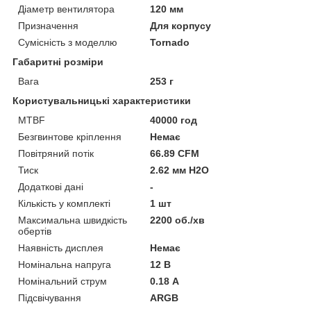
Діаметр вентилятора
120 мм
Призначення
Для корпусу
Сумісність з моделлю
Tornado
Габаритні розміри
Вага
253 г
Користувальницькі характеристики
MTBF
40000 год
Безгвинтове кріплення
Немає
Повітряний потік
66.89 CFM
Тиск
2.62 мм H2O
Додаткові дані
-
Кількість у комплекті
1 шт
Максимальна швидкість
2200 об./хв
обертів
Наявність дисплея
Немає
Номінальна напруга
12 В
Номінальний струм
0.18 А
Підсвічування
ARGB