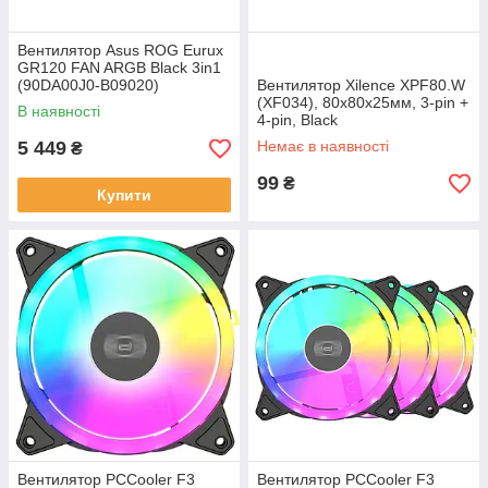
Вентилятор Asus ROG Eurux
GR120 FAN ARGB Black 3in1
(90DA00J0-B09020)
Вентилятор Xilence XPF80.W
(XF034), 80х80х25мм, 3-pin +
В наявності
4-pin, Black
5 449
Немає в наявності
₴
99
₴
Купити
Вентилятор PCCooler F3
Вентилятор PCCooler F3