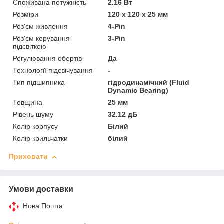
Споживана потужність
2.16 Вт
Розміри
120 х 120 х 25 мм
Роз'єм живлення
4-Pin
Роз'єм керування
3-Pin
підсвіткою
Регулювання обертів
Да
Технології підсвічування
-
Тип підшипника
гідродинамічний (Fluid
Dynamic Bearing)
Товщина
25 мм
Рівень шуму
32.12 дБ
Колір корпусу
Білий
Колір крильчатки
білий
Приховати
Умови доставки
Нова Пошта