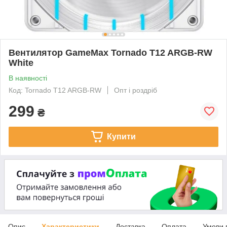
Вентилятор GameMax Tornado T12 ARGB-RW
White
В наявності
Код: Tornado T12 ARGB-RW
Опт і роздріб
299
₴
Купити
Опис
Характеристики
Доставка
Оплата
Умови 