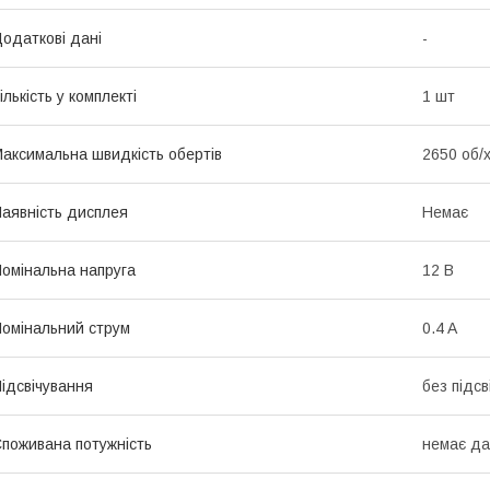
одаткові дані
-
ількість у комплекті
1 шт
аксимальна швидкість обертів
2650 об/
аявність дисплея
Немає
омінальна напруга
12 В
омінальний струм
0.4 A
ідсвічування
без підсв
поживана потужність
немає да