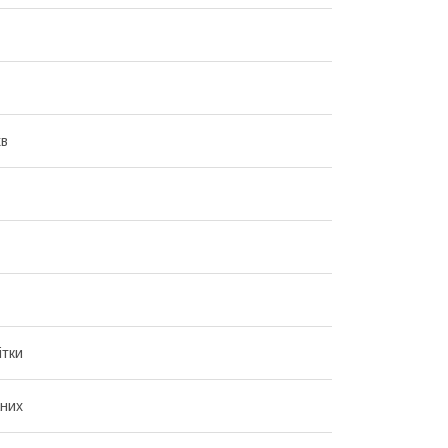
хв
ітки
них