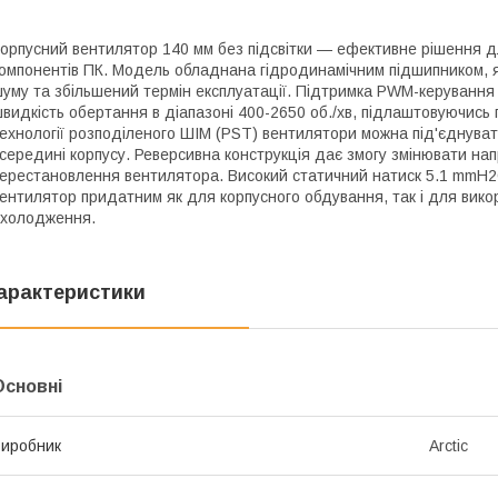
орпусний вентилятор 140 мм без підсвітки — ефективне рішення 
омпонентів ПК. Модель обладнана гідродинамічним підшипником, я
уму та збільшений термін експлуатації. Підтримка PWM-керування 
видкість обертання в діапазоні 400-2650 об./хв, підлаштовуючись
ехнології розподіленого ШІМ (PST) вентилятори можна під'єднуват
середині корпусу. Реверсивна конструкція дає змогу змінювати нап
ерестановлення вентилятора. Високий статичний натиск 5.1 mmH2O
ентилятор придатним як для корпусного обдування, так і для вико
холодження.
арактеристики
Основні
иробник
Arctic