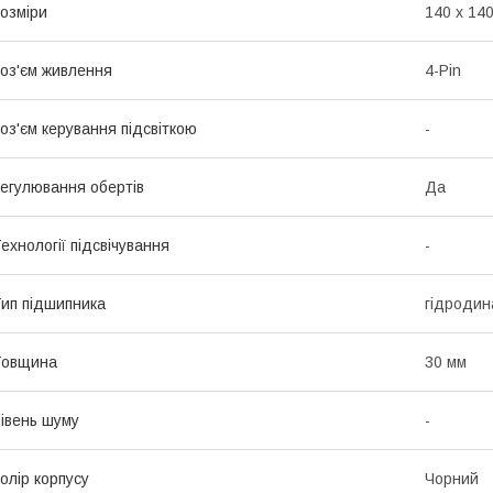
озміри
140 х 140
оз'єм живлення
4-Pin
оз'єм керування підсвіткою
-
егулювання обертів
Да
ехнології підсвічування
-
ип підшипника
гідродина
Товщина
30 мм
івень шуму
-
олір корпусу
Чорний