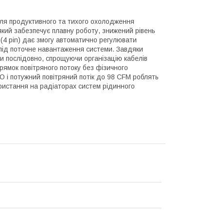
для продуктивного та тихого охолодження
кий забезпечує плавну роботу, знижений рівень
(4 pin) дає змогу автоматично регулювати
 під поточне навантаження системи. Завдяки
и послідовно, спрощуючи організацію кабелів
рямок повітряного потоку без фізичного
 і потужний повітряний потік до 98 CFM роблять
ристання на радіаторах систем рідинного