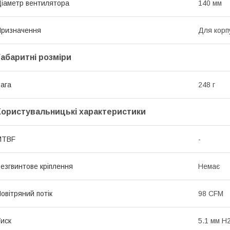
іаметр вентилятора
140 мм
ризначення
Для корп
Габаритні розміри
ага
248 г
Користувальницькі характеристики
MTBF
-
езгвинтове кріплення
Немає
овітряний потік
98 CFM
иск
5.1 мм H