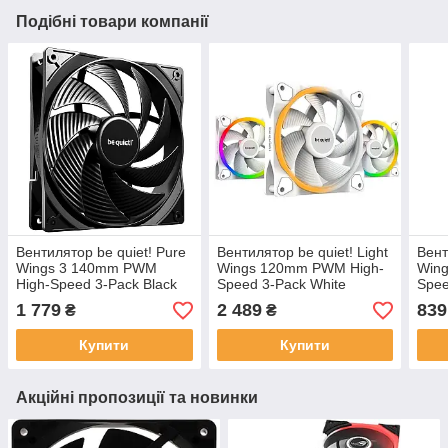
Подібні товари компанії
Вентилятор be quiet! Pure
Вентилятор be quiet! Light
Вент
Wings 3 140mm PWM
Wings 120mm PWM High-
Win
High-Speed 3-Pack Black
Speed 3-Pack White
Spee
(BL138)
(BL101)
1 779
2 489
839
₴
₴
Купити
Купити
Акційні пропозиції та новинки