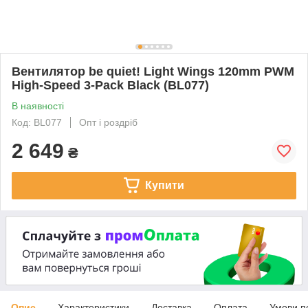
Вентилятор be quiet! Light Wings 120mm PWM
High-Speed 3-Pack Black (BL077)
В наявності
Код: BL077
Опт і роздріб
2 649
₴
Купити
Опис
Характеристики
Доставка
Оплата
Умови п