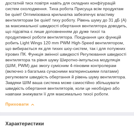
достатній тиск повітря навіть для складних конфігурацій
систем охолодження. Тиха робота Присуща всім продуктам
be quiet! Оптимізована крильчатка забезпечує властиву
вентиляторам be quiet! тиху роботу. Рівень шуму до 31 дБ (А)
за максимальної швидкості обертання вентилятора доводить,
що підсвітка є лише доповненням до дуже тихої та
продуктивної роботи вентилятора. Поєднання цих функцій
робить Light Wings 120 mm PWM High-Speed вентилятором,
що вибирається як для тихих шоу-систем, так і для потужних
ігрових ПК. Функція змінної швидкості Регулювання швидкості
вентилятора та рівня шуму Широтно-імпульсна модуляція
(ШІМ, PWM) дає змогу сумісним 4-піновим контролерам
(включно з багатьма сучасними материнськими платами)
регулювати швидкість обертання й рівень шуму вентилятора.
Завдяки ШІМ ваша система може самостійно збільшувати
швидкість обертання вентиляторів, коли це необхідно або
навпаки знижувати її для максимально тихої роботи.
Приховати
Характеристики