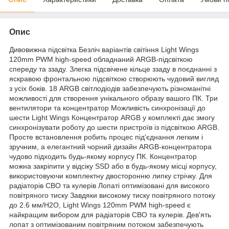
Опис
Дивовижна підсвітка Безліч варіантів світіння Light Wings
120mm PWM high-speed обладнаний ARGB-підсвіткою
спереду та ззаду. Злегка підсвічене кільце ззаду в поєднанні з
яскравою фронтальною підсвіткою створюють чудовий вигляд
з усіх боків. 18 ARGB світлодіодів забезпечують різноманітні
можливості для створення унікального образу вашого ПК. Три
вентилятори та концентратор Можливість синхронізації до
шести Light Wings Концентратор ARGB у комплекті дає змогу
синхронізувати роботу до шести пристроїв із підсвіткою ARGB.
Просте встановлення робить процес під'єднання легким і
зручним, а елегантний чорний дизайн ARGB-концентратора
чудово підходить будь-якому корпусу ПК. Концентратор
можна закріпити у відсіку SSD або в будь-якому місці корпусу,
використовуючи комплектну двосторонню липку стрічку. Для
радіаторів СВО та кулерів Лопаті оптимізовані для високого
повітряного тиску Завдяки високому тиску повітряного потоку
до 2.6 мм/H2O, Light Wings 120mm PWM high-speed є
найкращим вибором для радіаторів СВО та кулерів. Дев'ять
лопат з оптимізованим повітряним потоком забезпечують