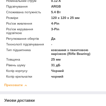
Номінальний струм
0.12 A
Підсвічування
ARGB
Споживана потужність
5.4 Вт
Розміри
120 х 120 х 25 мм
Роз'єм живлення
4-Pin
Роз'єм керування
3-Pin
підсвіткою
Регулювання обертів
Да
Технології підсвічування
-
Тип підшипника
ковзання з гвинтовою
нарізкою (Rifle Bearing)
Товщина
25 мм
Рівень шуму
31 дБ
Колір корпусу
Чорний
Колір крильчатки
чорний
Приховати
Умови доставки