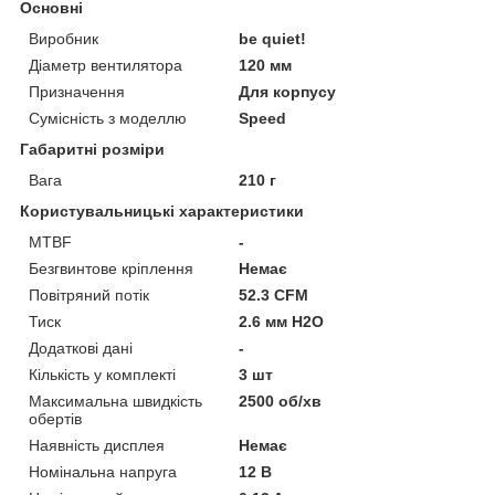
Основні
Виробник
be quiet!
Діаметр вентилятора
120 мм
Призначення
Для корпусу
Сумісність з моделлю
Speed
Габаритні розміри
Вага
210 г
Користувальницькі характеристики
MTBF
-
Безгвинтове кріплення
Немає
Повітряний потік
52.3 CFM
Тиск
2.6 мм H2O
Додаткові дані
-
Кількість у комплекті
3 шт
Максимальна швидкість
2500 об/хв
обертів
Наявність дисплея
Немає
Номінальна напруга
12 В