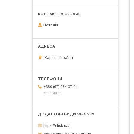
Наталія
Харків, Україна
+380 (67) 674-07-04
Менеджер
https://click.ua/
marketplace@dclink.group