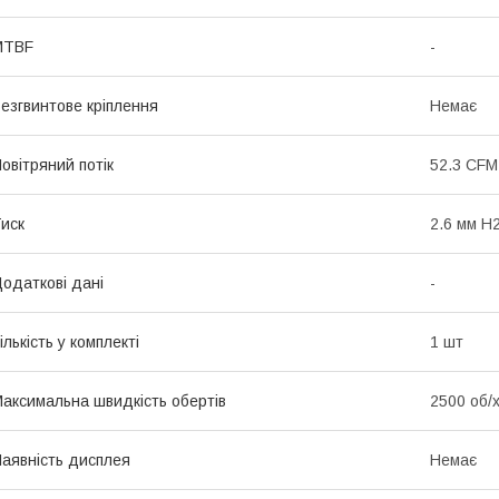
MTBF
-
езгвинтове кріплення
Немає
овітряний потік
52.3 CFM
иск
2.6 мм H
одаткові дані
-
ількість у комплекті
1 шт
аксимальна швидкість обертів
2500 об/
аявність дисплея
Немає