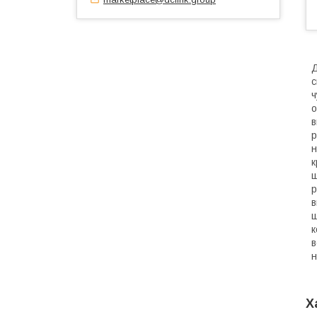
Д
с
ч
о
в
р
н
к
ш
р
в
ш
к
в
н
Х