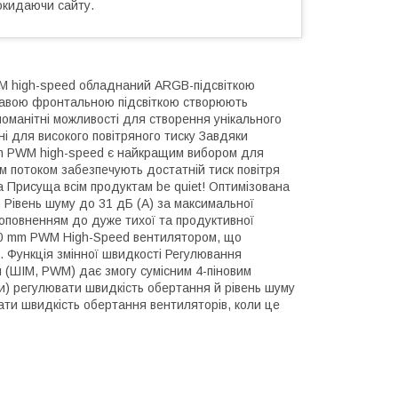
окидаючи сайту.
PWM high-speed обладнаний ARGB-підсвіткою
скравою фронтальною підсвіткою створюють
номанітні можливості для створення унікального
ні для високого повітряного тиску Завдяки
0mm PWM high-speed є найкращим вибором для
им потоком забезпечують достатній тиск повітря
 Присуща всім продуктам be quiet! Оптимізована
. Рівень шуму до 31 дБ (А) за максимальної
оповненням до дуже тихої та продуктивної
20 mm PWM High-Speed вентилятором, що
К. Функція змінної швидкості Регулювання
 (ШІМ, PWM) дає змогу сумісним 4-піновим
) регулювати швидкість обертання й рівень шуму
ти швидкість обертання вентиляторів, коли це