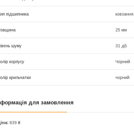
ип підшипника
ковзання 
Товщина
25 мм
івень шуму
31 дБ
олір корпусу
Чорний
олір крильчатки
чорний
нформація для замовлення
іна:
839 ₴