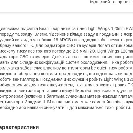
будь-який товар не п
ивовижна підсвітка Безліч варіантів світіння Light Wings 120mm 
переду та ззаду. Злегка підсвічене кільце ззаду в поєднанні з я
удовий вигляд з усіх боків. 18 ARGB світлодіодів забезпечують різ
бразу вашого ПК. Для радіаторів СВО та кулерів Лопаті оптимізова
исокому тиску повітряного потоку до 2.6 мм/H2O, Light Wings 12
адіаторів СВО та кулерів. Дев'ять лопат з оптимізованим повітрян
авіть для складних конфігурацій систем охолодження. Тиха робота
рильчатка забезпечує властиву вентиляторам be quiet! тиху роботу
видкості обертання вентилятора доводить, що підсвітка є лише д
оботи вентилятора. Поєднання цих функцій робить Light Wings 1
ибирається як для тихих шоу-систем, так і для потужних ігрових П
видкості вентилятора та рівня шуму Широтно-імпульсна модуляція
онтролерам (включно з багатьма сучасними материнськими платами
ентилятора. Завдяки ШІМ ваша система може самостійно збільшува
еобхідно або навпаки знижувати її для максимально тихої роботи.
арактеристики