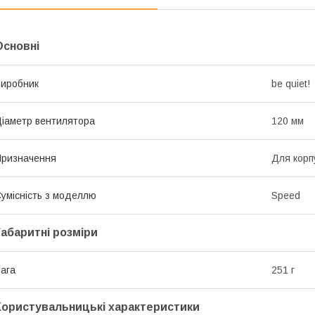
Основні
иробник
be quiet!
іаметр вентилятора
120 мм
ризначення
Для корп
умісність з моделлю
Speed
Габаритні розміри
ага
251 г
Користувальницькі характеристики