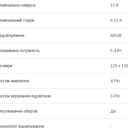
омінальна напруга
12 В
омінальний струм
0.12 A
ідсвічування
ARGB
поживана потужність
5.4 Вт
озміри
120 х 120
оз'єм живлення
4-Pin
оз'єм керування підсвіткою
3-Pin
егулювання обертів
Да
ехнології підсвічування
-