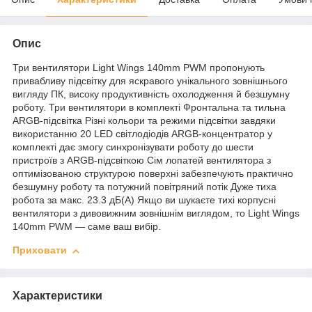
Опис
Три вентилятори Light Wings 140mm PWM пропонують
привабливу підсвітку для яскравого унікального зовнішнього
вигляду ПК, високу продуктивність охолодження й безшумну
роботу. Три вентилятори в комплекті Фронтальна та тильна
ARGB-підсвітка Різні кольори та режими підсвітки завдяки
використанню 20 LED світлодіодів ARGB-концентратор у
комплекті дає змогу синхронізувати роботу до шести
пристроїв з ARGB-підсвіткою Сім лопатей вентилятора з
оптимізованою структурою поверхні забезпечують практично
безшумну роботу та потужний повітряний потік Дуже тиха
робота за макс. 23.3 дБ(A) Якщо ви шукаєте тихі корпусні
вентилятори з дивовижним зовнішнім виглядом, то Light Wings
140mm PWM — саме ваш вибір.
Приховати
Характеристики