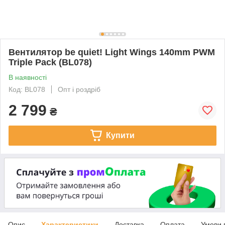
Вентилятор be quiet! Light Wings 140mm PWM
Triple Pack (BL078)
В наявності
Код: BL078
Опт і роздріб
2 799
₴
Купити
Опис
Характеристики
Доставка
Оплата
Умови 