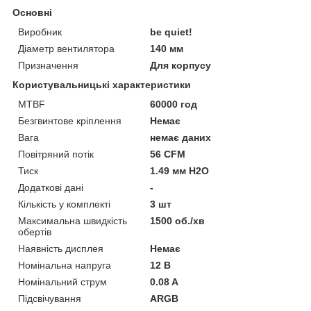
Основні
Виробник
be quiet!
Діаметр вентилятора
140 мм
Призначення
Для корпусу
Користувальницькі характеристики
MTBF
60000 год
Безгвинтове кріплення
Немає
Вага
немає даних
Повітряний потік
56 CFM
Тиск
1.49 мм H2O
Додаткові дані
-
Кількість у комплекті
3 шт
Максимальна швидкість
1500 об./хв
обертів
Наявність дисплея
Немає
Номінальна напруга
12 В
Номінальний струм
0.08 A
Підсвічування
ARGB