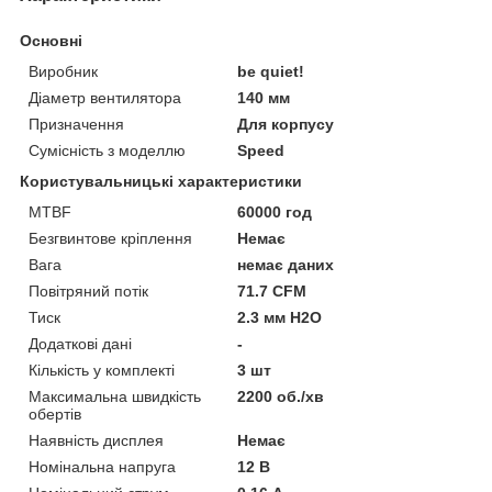
Основні
Виробник
be quiet!
Діаметр вентилятора
140 мм
Призначення
Для корпусу
Сумісність з моделлю
Speed
Користувальницькі характеристики
MTBF
60000 год
Безгвинтове кріплення
Немає
Вага
немає даних
Повітряний потік
71.7 CFM
Тиск
2.3 мм H2O
Додаткові дані
-
Кількість у комплекті
3 шт
Максимальна швидкість
2200 об./хв
обертів
Наявність дисплея
Немає
Номінальна напруга
12 В