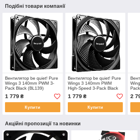
Подібні товари компанії
Вентилятор be quiet! Pure
Вентилятор be quiet! Pure
Вент
Wings 3 140mm PWM 3-
Wings 3 140mm PWM
Wing
Pack Black (BL139)
High-Speed 3-Pack Black
Pack
(BL138)
1 779
1 779
2 7
₴
₴
Купити
Купити
Акційні пропозиції та новинки