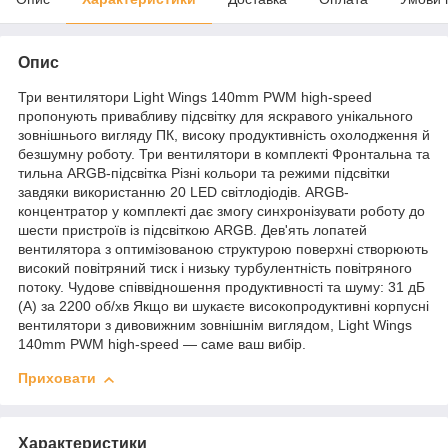
Опис
Три вентилятори Light Wings 140mm PWM high-speed
пропонують привабливу підсвітку для яскравого унікального
зовнішнього вигляду ПК, високу продуктивність охолодження й
безшумну роботу. Три вентилятори в комплекті Фронтальна та
тильна ARGB-підсвітка Різні кольори та режими підсвітки
завдяки використанню 20 LED світлодіодів. ARGB-
концентратор у комплекті дає змогу синхронізувати роботу до
шести пристроїв із підсвіткою ARGB. Дев'ять лопатей
вентилятора з оптимізованою структурою поверхні створюють
високий повітряний тиск і низьку турбулентність повітряного
потоку. Чудове співвідношення продуктивності та шуму: 31 дБ
(А) за 2200 об/хв Якщо ви шукаєте високопродуктивні корпусні
вентилятори з дивовижним зовнішнім виглядом, Light Wings
140mm PWM high-speed — саме ваш вибір.
Приховати
Характеристики