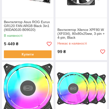
Вентилятор Asus ROG Eurux
GR120 FAN ARGB Black 3in1
(90DA00J0-B09020)
Вентилятор Xilence XPF80.W
(XF034), 80х80х25мм, 3-pin +
В наявності
4-pin, Black
5 449
Немає в наявності
₴
99
₴
Купити