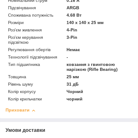
Номінальний струм
0.16 А
Підсвічування
ARGB
Споживана потужність
4.68 Вт
Розміри
140 х 140 х 25 мм
Роз'єм живлення
4-Pin
Роз'єм керування
3-Pin
підсвіткою
Регулювання обертів
Немає
Технології підсвічування
-
Тип підшипника
ковзання з гвинтовою
нарізкою (Rifle Bearing)
Товщина
25 мм
Рівень шуму
31 дБ
Колір корпусу
Чорний
Колір крильчатки
чорний
Приховати
Умови доставки