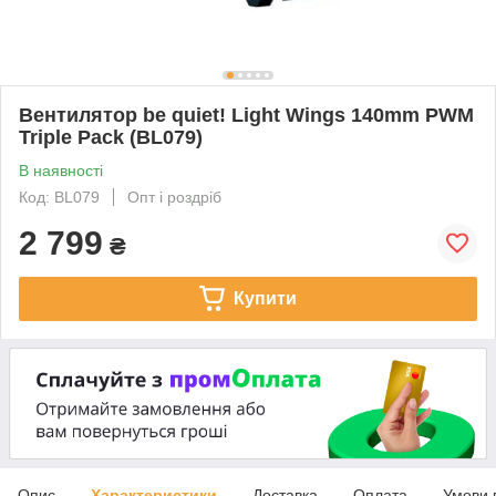
Вентилятор be quiet! Light Wings 140mm PWM
Triple Pack (BL079)
В наявності
Код: BL079
Опт і роздріб
2 799
₴
Купити
Опис
Характеристики
Доставка
Оплата
Умови 