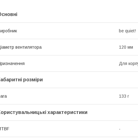
Основні
иробник
be quiet!
іаметр вентилятора
120 мм
ризначення
Для корп
Габаритні розміри
ага
133 г
Користувальницькі характеристики
MTBF
-