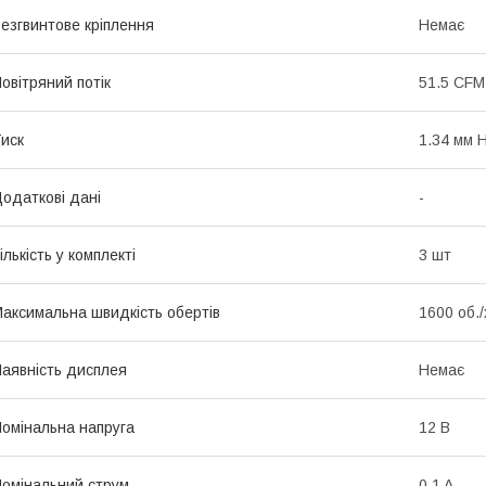
езгвинтове кріплення
Немає
овітряний потік
51.5 CFM
иск
1.34 мм 
одаткові дані
-
ількість у комплекті
3 шт
аксимальна швидкість обертів
1600 об./
аявність дисплея
Немає
омінальна напруга
12 В
омінальний струм
0.1 A