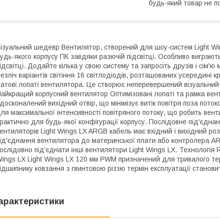
будь-який товар не п
ізуальний шедевр Вентилятор, створений для шоу-систем Light Wi
удь-якого корпусу ПК завдяки разючій підсвітці. Особливо виграю
ідсвітці. Додайте кілька у свою систему та запросіть друзів і сім'
езліч варіантів світіння 16 світлодіодів, розташованих усередині 
атові лопаті вентилятора. Це створює неперевершений візуальний 
айкращий корпусний вентилятор Оптимізовані лопаті та рамка вен
досконалений вихідний отвір, що мінімізує витік повітря поза поток
ля максимальної інтенсивності повітряного потоку, що робить вен
рактично для будь-якої конфігурації корпусу. Послідовне під'єдна
ентиляторів Light Wings LX ARGB кабель має вхідний і вихідний ро
ід'єднання вентилятора до материнської плати або контролера ARG
ослідовно під'єднати інші вентилятори Light Wings LX. Технологія Ri
ings LX Light Wings LX 120 мм PWM призначений для тривалого тер
ідшипнику ковзання з гвинтовою різзю термін експлуатації станови
арактеристики