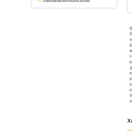
В
б
п
Б
м
Н
в
д
п
в
п
п
W
п
Х