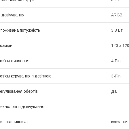
ідсвічування
ARGB
поживана потужність
3.8 Вт
озміри
120 х 120
оз'єм живлення
4-Pin
оз'єм керування підсвіткою
3-Pin
егулювання обертів
Да
ехнології підсвічування
-
ип підшипника
ковзання 