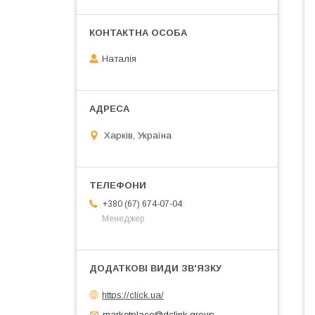
Наталія
Харків, Україна
+380 (67) 674-07-04
Менеджер
https://click.ua/
marketplace@dclink.group