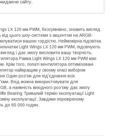
окидаючи сайту.
ngs LX 120 мм PWM, безсумнівно, оновить вигляд
ть від цього шоу-системи з акцентом на ARGB-
ю милуватися вашою гордістю. Неймовірна підсвітка
крильчатки Light Wings LX 120 мм PWM, підсвічують
вигляд і дає змогу висловити вашу творчість.
тилятора Рамка Light Wings LX 120 мм PWM має
ом. Крім того, лопаті вентилятора оптимізовані
тилятор найкращим у своєму класі вибором
ння Один роз'єм для під'єднання всіх
з'єми. Вхід можна використовувати для
B, а наявність вихідного роз'єму дає змогу
fle Bearing Тривалий термін експлуатації Light
міну експлуатації. Завдяки перевіреному
ть до 60 000 годин.