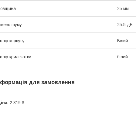
Товщина
25 мм
івень шуму
25.5 дБ
олір корпусу
Білий
олір крильчатки
білий
нформація для замовлення
іна:
2 319 ₴