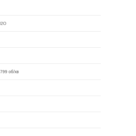
H2O
799 об/хв