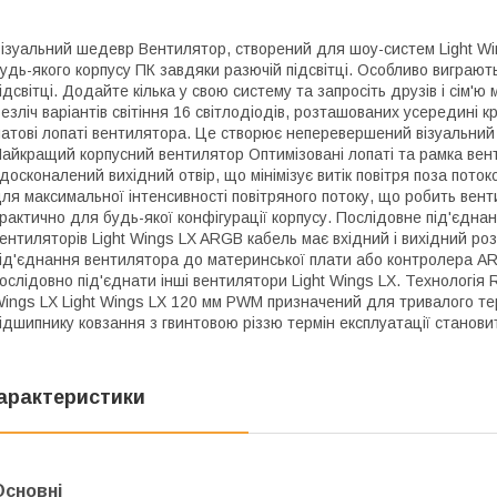
ізуальний шедевр Вентилятор, створений для шоу-систем Light Wi
удь-якого корпусу ПК завдяки разючій підсвітці. Особливо виграю
ідсвітці. Додайте кілька у свою систему та запросіть друзів і сім'
езліч варіантів світіння 16 світлодіодів, розташованих усередині 
атові лопаті вентилятора. Це створює неперевершений візуальний 
айкращий корпусний вентилятор Оптимізовані лопаті та рамка вен
досконалений вихідний отвір, що мінімізує витік повітря поза поток
ля максимальної інтенсивності повітряного потоку, що робить вен
рактично для будь-якої конфігурації корпусу. Послідовне під'єдна
ентиляторів Light Wings LX ARGB кабель має вхідний і вихідний ро
ід'єднання вентилятора до материнської плати або контролера ARG
ослідовно під'єднати інші вентилятори Light Wings LX. Технологія Ri
ings LX Light Wings LX 120 мм PWM призначений для тривалого тер
ідшипнику ковзання з гвинтовою різзю термін експлуатації станови
арактеристики
Основні