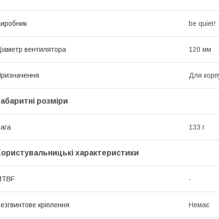
иробник
be quiet!
іаметр вентилятора
120 мм
ризначення
Для корп
Габаритні розміри
ага
133 г
Користувальницькі характеристики
MTBF
-
езгвинтове кріплення
Немає