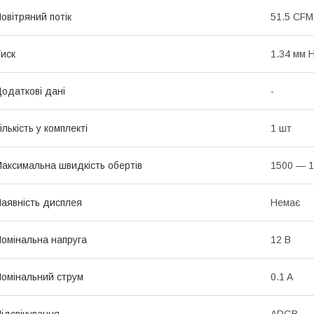
овітряний потік
51.5 CFM
иск
1.34 мм 
одаткові дані
-
ількість у комплекті
1 шт
аксимальна швидкість обертів
1500 — 1
аявність дисплея
Немає
омінальна напруга
12 В
омінальний струм
0.1 A
ідсвічування
ARGB