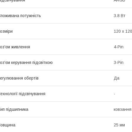
поживана потужність
3.8 Вт
озміри
120 х 120
оз'єм живлення
4-Pin
оз'єм керування підсвіткою
3-Pin
егулювання обертів
Да
ехнології підсвічування
-
ип підшипника
ковзання 
Товщина
25 мм