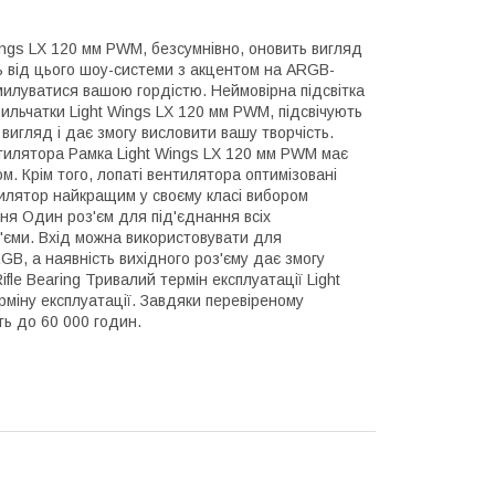
ngs LX 120 мм PWM, безсумнівно, оновить вигляд
ть від цього шоу-системи з акцентом на ARGB-
ю милуватися вашою гордістю. Неймовірна підсвітка
крильчатки Light Wings LX 120 мм PWM, підсвічують
вигляд і дає змогу висловити вашу творчість.
тилятора Рамка Light Wings LX 120 мм PWM має
ом. Крім того, лопаті вентилятора оптимізовані
тилятор найкращим у своєму класі вибором
ння Один роз'єм для під'єднання всіх
з'єми. Вхід можна використовувати для
B, а наявність вихідного роз'єму дає змогу
fle Bearing Тривалий термін експлуатації Light
міну експлуатації. Завдяки перевіреному
ть до 60 000 годин.