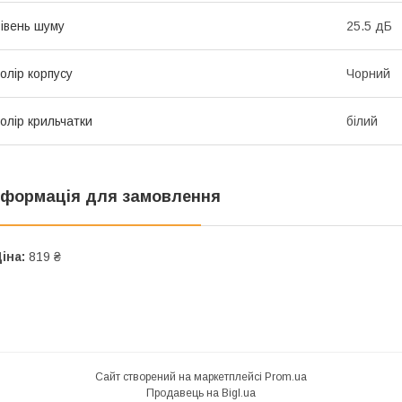
івень шуму
25.5 дБ
олір корпусу
Чорний
олір крильчатки
білий
нформація для замовлення
іна:
819 ₴
Сайт створений на маркетплейсі
Prom.ua
Продавець на Bigl.ua