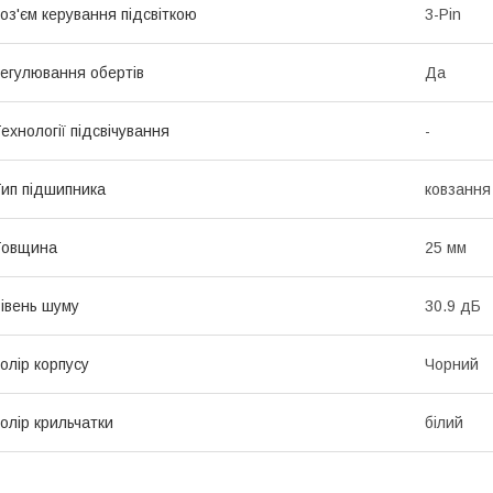
оз'єм керування підсвіткою
3-Pin
егулювання обертів
Да
ехнології підсвічування
-
ип підшипника
ковзання 
Товщина
25 мм
івень шуму
30.9 дБ
олір корпусу
Чорний
олір крильчатки
білий