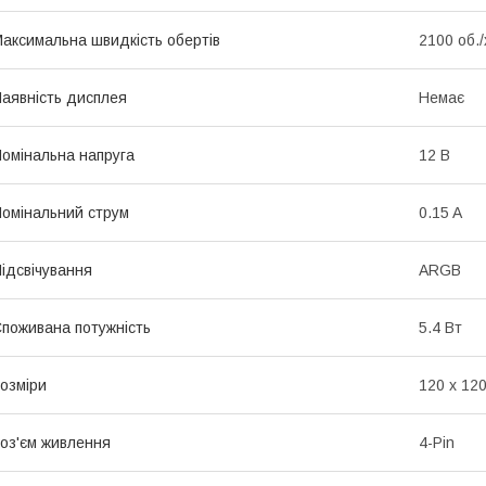
аксимальна швидкість обертів
2100 об./
аявність дисплея
Немає
омінальна напруга
12 В
омінальний струм
0.15 A
ідсвічування
ARGB
поживана потужність
5.4 Вт
озміри
120 х 120
оз'єм живлення
4-Pin