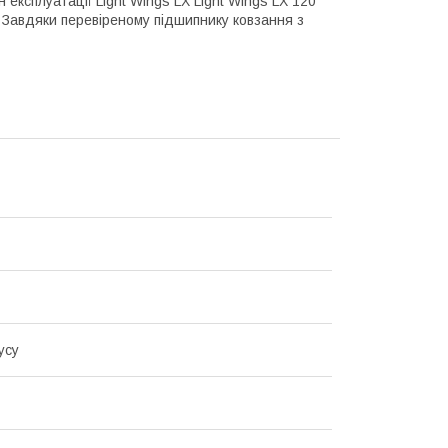
н експлуатації Light Wings LX Light Wings LX 120
 Завдяки перевіреному підшипнику ковзання з
усу