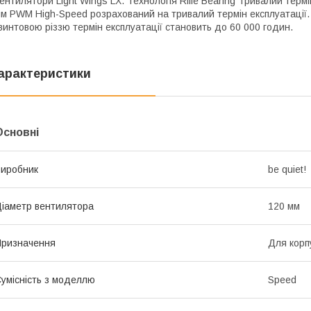
ентилятори Light Wings LX. Технологія Rifle Bearing Тривалий термі
м PWM High-Speed розрахований на тривалий термін експлуатації.
винтовою різзю термін експлуатації становить до 60 000 годин.
арактеристики
Основні
иробник
be quiet!
іаметр вентилятора
120 мм
ризначення
Для корп
умісність з моделлю
Speed