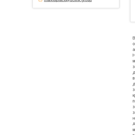
В
о
а
Н
м
з
д
в
д
з
к
п
з
з
н
A
м