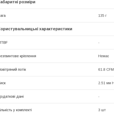
Габаритні розміри
ага
135 г
Користувальницькі характеристики
MTBF
-
езгвинтове кріплення
Немає
овітряний потік
61.8 CFM
иск
2.51 мм 
одаткові дані
-
ількість у комплекті
3 шт