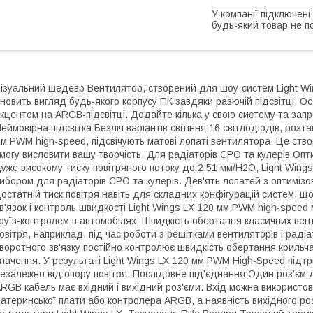
У компанії підключені
будь-який товар не п
ізуальний шедевр Вентилятор, створений для шоу-систем Light Wi
новить вигляд будь-якого корпусу ПК завдяки разючій підсвітці. О
кцентом на ARGB-підсвітці. Додайте кілька у свою систему та запр
еймовірна підсвітка Безліч варіантів світіння 16 світлодіодів, роз
м PWM high-speed, підсвічують матові лопаті вентилятора. Це ств
могу висловити вашу творчість. Для радіаторів СРО та кулерів Опти
уже високому тиску повітряного потоку до 2.51 мм/H2O, Light Win
ибором для радіаторів СРО та кулерів. Дев'ять лопатей з оптиміз
остатній тиск повітря навіть для складних конфігурацій систем, 
в'язок і контроль швидкості Light Wings LX 120 мм PWM high-speed 
руїз-контролем в автомобілях. Швидкість обертання класичних вен
овітря, наприклад, під час роботи з решітками вентиляторів і рад
воротного зв'язку постійно контролює швидкість обертання крильча
начення. У результаті Light Wings LX 120 мм PWM High-Speed підт
езалежно від опору повітря. Послідовне під'єднання Один роз'єм д
RGB кабель має вхідний і вихідний роз'єми. Вхід можна використо
атеринської плати або контролера ARGB, а наявність вихідного роз