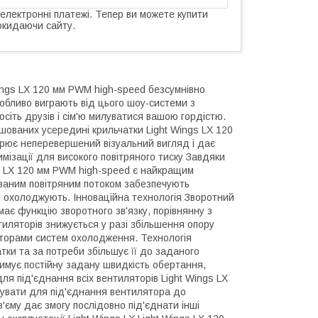
 електронні платежі. Тепер ви можете купити
окидаючи сайту.
ngs LX 120 мм PWM high-speed безсумнівно
собливо виграють від цього шоу-системи з
осіть друзів і сім'ю милуватися вашою гордістю.
ташованих усередині крильчатки Light Wings LX 120
орює неперевершений візуальний вигляд і дає
мізації для високого повітряного тиску Завдяки
gs LX 120 мм PWM high-speed є найкращим
ованим повітряним потоком забезпечують
що охолоджують. Інноваційна технологія Зворотний
має функцію зворотного зв'язку, порівнянну з
тиляторів знижується у разі збільшення опору
іаторами систем охолодження. Технологія
тки та за потреби збільшує її до заданого
римує постійну задану швидкість обертання,
ля під'єднання всіх вентиляторів Light Wings LX
вувати для під'єднання вентилятора до
'єму дає змогу послідовно під'єднати інші