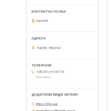
Наталія
Харків, Україна
+380 (67) 674-07-04
Менеджер
https://click.ua/
marketplace@dclink.group