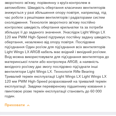
зворотного зв'язку, порівнянну з круїз-контролем в
автомобілях. Швидкість обертання класичних вентиляторів
знижується у разі збільшення опору повітря, наприклад, під
час роботи з решітками вентиляторів і радіаторами систем
охолодження. Технологія зворотного зв'язку постійно
контролює швидкість обертання крильчатки та за потреби
збільшує її до заданого значення. Унаслідок Light Wings LX
120 мм PWM High-Speed підтримує постійну задану швидкість
обертання, незалежно від опору повітря. Послідовне
під'єднання Один роз'єм для під'єднання всіх вентиляторів
Light Wings LX ARGB кабель має вхідний і вихідний роз'єми.
Вхід можна використовувати для під'єднання вентилятора до
материнської плати або контролера ARGB, а наявність
вихідного роз'єму дає змогу послідовно під'єднати інші
вентилятори Light Wings LX. Технологія Rifle Bearing
Тривалий термін експлуатації Light Wings LX Light Wings LX
120 мм PWM High-Speed розрахований на тривалий термін
експлуатації. Завдяки перевіреному підшипнику ковзання з
гвинтовою різзю термін експлуатації становить до 60 000
годин.
Приховати