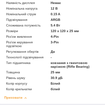
Наявність дисплея
Немає
Номінальна напруга
12 В
Номінальний струм
0.15 A
Підсвічування
ARGB
Споживана потужність
5.4 Вт
Розміри
120 х 120 х 25 мм
Роз'єм живлення
4-Pin
Роз'єм керування
3-Pin
підсвіткою
Регулювання обертів
Да
Технології підсвічування
-
Тип підшипника
ковзання з гвинтовою
нарізкою (Rifle Bearing)
Товщина
25 мм
Рівень шуму
30.9 дБ
Колір корпусу
Білий
Колір крильчатки
білий
Приховати