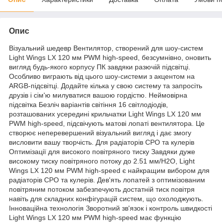
Опис
Візуальний шедевр Вентилятор, створений для шоу-систем
Light Wings LX 120 мм PWM high-speed, безсумнівно, оновить
вигляд будь-якого корпусу ПК завдяки разючій підсвітці.
Особливо виграють від цього шоу-системи з акцентом на
ARGB-підсвітці. Додайте кілька у свою систему та запросіть
друзів і сім'ю милуватися вашою гордістю. Неймовірна
підсвітка Безліч варіантів світіння 16 світлодіодів,
розташованих усередині крильчатки Light Wings LX 120 мм
PWM high-speed, підсвічують матові лопаті вентилятора. Це
створює неперевершений візуальний вигляд і дає змогу
висловити вашу творчість. Для радіаторів СРО та кулерів
Оптимізації для високого повітряного тиску Завдяки дуже
високому тиску повітряного потоку до 2.51 мм/H2O, Light
Wings LX 120 мм PWM high-speed є найкращим вибором для
радіаторів СРО та кулерів. Дев'ять лопатей з оптимізованим
повітряним потоком забезпечують достатній тиск повітря
навіть для складних конфігурацій систем, що охолоджують.
Інноваційна технологія Зворотний зв'язок і контроль швидкості
Light Wings LX 120 мм PWM high-speed має функцію