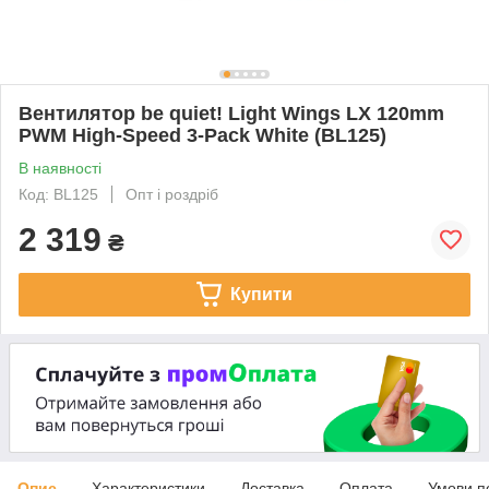
Вентилятор be quiet! Light Wings LX 120mm
PWM High-Speed 3-Pack White (BL125)
В наявності
Код: BL125
Опт і роздріб
2 319
₴
Купити
Опис
Характеристики
Доставка
Оплата
Умови п