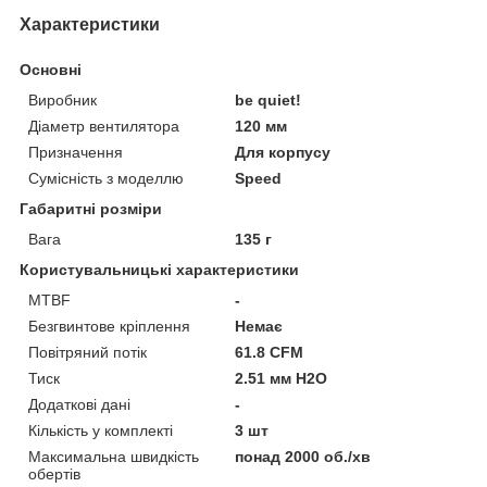
Характеристики
Основні
Виробник
be quiet!
Діаметр вентилятора
120 мм
Призначення
Для корпусу
Сумісність з моделлю
Speed
Габаритні розміри
Вага
135 г
Користувальницькі характеристики
MTBF
-
Безгвинтове кріплення
Немає
Повітряний потік
61.8 CFM
Тиск
2.51 мм H2O
Додаткові дані
-
Кількість у комплекті
3 шт
Максимальна швидкість
понад 2000 об./хв
обертів