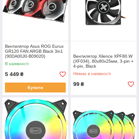
Вентилятор Asus ROG Eurux
GR120 FAN ARGB Black 3in1
(90DA00J0-B09020)
Вентилятор Xilence XPF80.W
(XF034), 80х80х25мм, 3-pin +
В наявності
4-pin, Black
5 449
Немає в наявності
₴
99
₴
Купити