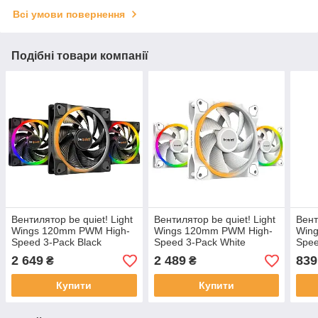
Всі умови повернення
Подібні товари компанії
Вентилятор be quiet! Light
Вентилятор be quiet! Light
Вент
Wings 120mm PWM High-
Wings 120mm PWM High-
Win
Speed 3-Pack Black
Speed 3-Pack White
Spee
(BL077)
(BL101)
2 649
2 489
839
₴
₴
Купити
Купити