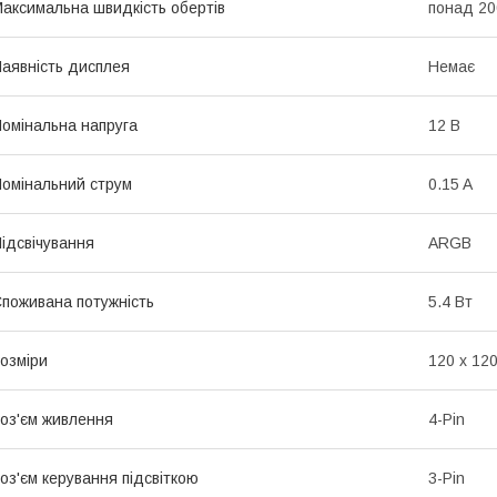
аксимальна швидкість обертів
понад 20
аявність дисплея
Немає
омінальна напруга
12 В
омінальний струм
0.15 A
ідсвічування
ARGB
поживана потужність
5.4 Вт
озміри
120 х 120
оз'єм живлення
4-Pin
оз'єм керування підсвіткою
3-Pin