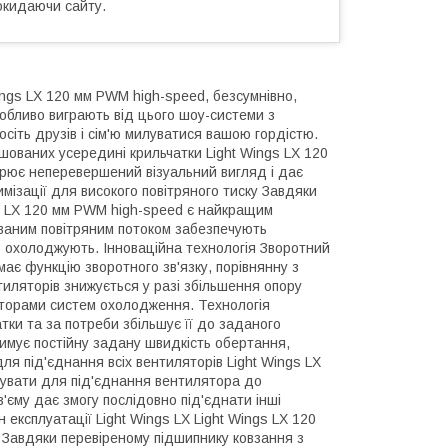
окидаючи сайту.
ngs LX 120 мм PWM high-speed, безсумнівно,
собливо виграють від цього шоу-системи з
осіть друзів і сім'ю милуватися вашою гордістю.
ташованих усередині крильчатки Light Wings LX 120
орює неперевершений візуальний вигляд і дає
мізації для високого повітряного тиску Завдяки
gs LX 120 мм PWM high-speed є найкращим
ованим повітряним потоком забезпечують
що охолоджують. Інноваційна технологія Зворотний
має функцію зворотного зв'язку, порівнянну з
тиляторів знижується у разі збільшення опору
іаторами систем охолодження. Технологія
тки та за потреби збільшує її до заданого
римує постійну задану швидкість обертання,
ля під'єднання всіх вентиляторів Light Wings LX
вувати для під'єднання вентилятора до
'єму дає змогу послідовно під'єднати інші
н експлуатації Light Wings LX Light Wings LX 120
 Завдяки перевіреному підшипнику ковзання з