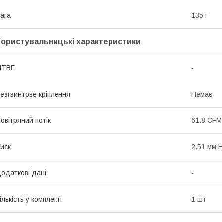
ага
135 г
Користувальницькі характеристики
MTBF
-
езгвинтове кріплення
Немає
овітряний потік
61.8 CFM
иск
2.51 мм 
одаткові дані
-
ількість у комплекті
1 шт