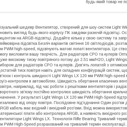
будь-який товар не п
ізуальний шедевр Вентилятор, створений для шоу-систем Light Wi
новить вигляд будь-якого корпусу ПК завдяки разючій підсвітці. О
кцентом на ARGB-підсвітці. Додайте кілька у свою систему та запр
еймовірна підсвітка Безліч варіантів світіння 16 світлодіодів, роз
м PWM high-speed, підсвічують матові лопаті вентилятора. Це ств
могу висловити вашу творчість. Для радіаторів СРО та кулерів Опти
уже високому тиску повітряного потоку до 2.51 мм/H2O, Light Win
ибором для радіаторів СРО та кулерів. Дев'ять лопатей з оптиміз
остатній тиск повітря навіть для складних конфігурацій систем, 
в'язок і контроль швидкості Light Wings LX 120 мм PWM high-speed 
руїз-контролем в автомобілях. Швидкість обертання класичних вен
овітря, наприклад, під час роботи з решітками вентиляторів і рад
воротного зв'язку постійно контролює швидкість обертання крильча
начення. У результаті Light Wings LX 120 мм PWM High-Speed підт
езалежно від опору повітря. Послідовне під'єднання Один роз'єм д
RGB кабель має вхідний і вихідний роз'єми. Вхід можна використо
атеринської плати або контролера ARGB, а наявність вихідного роз
ентилятори Light Wings LX. Технологія Rifle Bearing Тривалий термі
м PWM High-Speed розрахований на тривалий термін експлуатації.