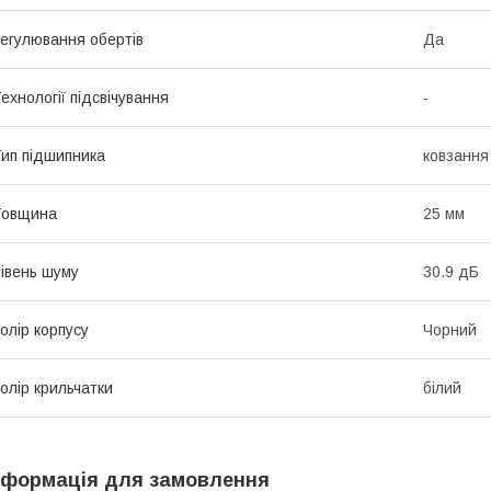
егулювання обертів
Да
ехнології підсвічування
-
ип підшипника
ковзання 
Товщина
25 мм
івень шуму
30.9 дБ
олір корпусу
Чорний
олір крильчатки
білий
нформація для замовлення