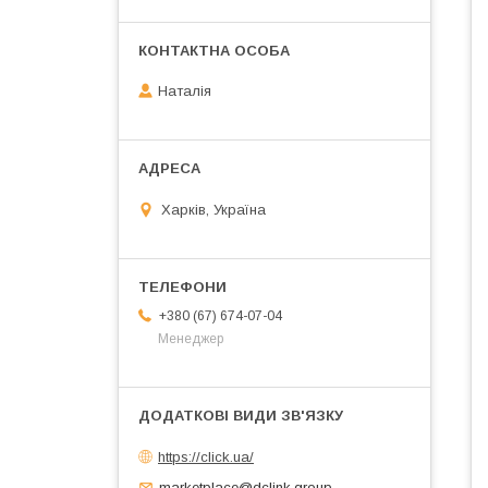
Наталія
Харків, Україна
+380 (67) 674-07-04
Менеджер
https://click.ua/
marketplace@dclink.group