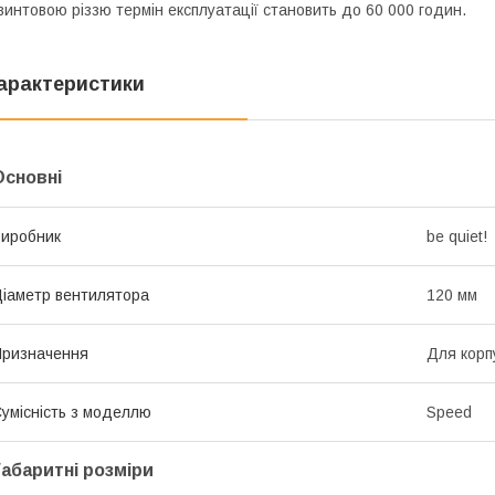
винтовою різзю термін експлуатації становить до 60 000 годин.
арактеристики
Основні
иробник
be quiet!
іаметр вентилятора
120 мм
ризначення
Для корп
умісність з моделлю
Speed
Габаритні розміри