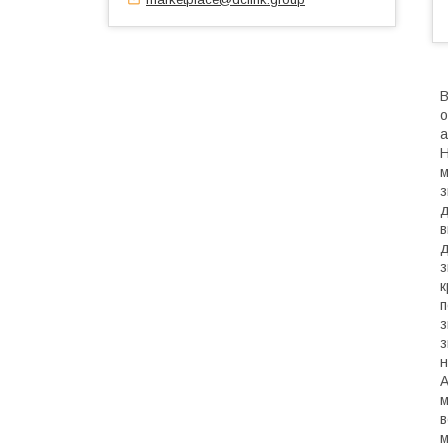
В
о
а
Н
м
з
д
в
д
з
к
п
з
з
н
A
м
в
м