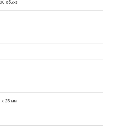
00 об./хв
 х 25 мм