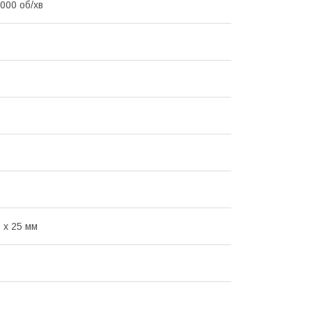
000 об/хв
 х 25 мм