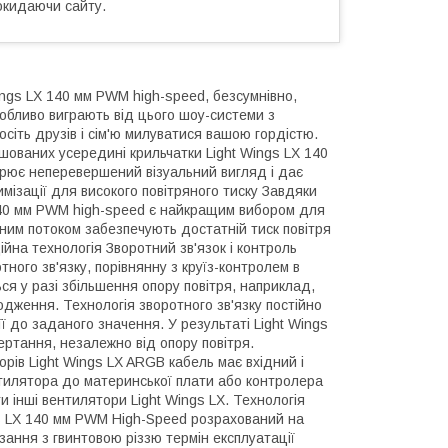
окидаючи сайту.
ngs LX 140 мм PWM high-speed, безсумнівно,
собливо виграють від цього шоу-системи з
осіть друзів і сім'ю милуватися вашою гордістю.
ташованих усередині крильчатки Light Wings LX 140
орює неперевершений візуальний вигляд і дає
мізації для високого повітряного тиску Завдяки
 140 мм PWM high-speed є найкращим вибором для
яним потоком забезпечують достатній тиск повітря
йна технологія Зворотний зв'язок і контроль
ного зв'язку, порівнянну з круїз-контролем в
я у разі збільшення опору повітря, наприклад,
одження. Технологія зворотного зв'язку постійно
ї до заданого значення. У результаті Light Wings
ртання, незалежно від опору повітря.
рів Light Wings LX ARGB кабель має вхідний і
нтилятора до материнської плати або контролера
и інші вентилятори Light Wings LX. Технологія
ngs LX 140 мм PWM High-Speed розрахований на
зання з гвинтовою різзю термін експлуатації