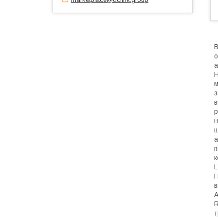
В
о
а
Н
м
з
в
р
н
ш
а
п
к
L
П
в
A
R
т