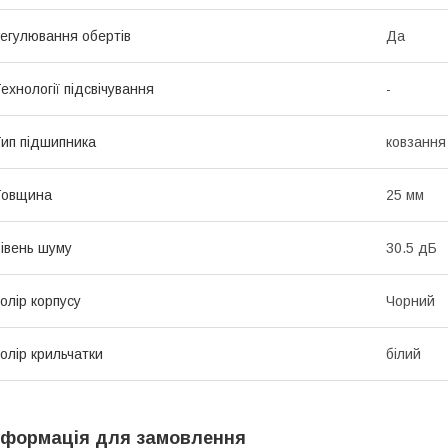
егулювання обертів
Да
ехнології підсвічування
-
ип підшипника
ковзання 
Товщина
25 мм
івень шуму
30.5 дБ
олір корпусу
Чорний
олір крильчатки
білий
нформація для замовлення