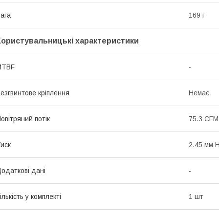
ага
169 г
Користувальницькі характеристики
MTBF
-
езгвинтове кріплення
Немає
овітряний потік
75.3 CFM
иск
2.45 мм 
одаткові дані
-
ількість у комплекті
1 шт