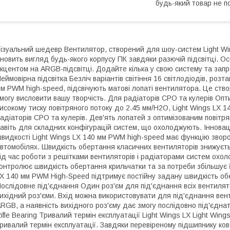
будь-який товар не п
ізуальний шедевр Вентилятор, створений для шоу-систем Light Wi
новить вигляд будь-якого корпусу ПК завдяки разючій підсвітці. О
кцентом на ARGB-підсвітці. Додайте кілька у свою систему та запр
еймовірна підсвітка Безліч варіантів світіння 16 світлодіодів, роз
м PWM high-speed, підсвічують матові лопаті вентилятора. Це ств
могу висловити вашу творчість. Для радіаторів СРО та кулерів Опти
исокому тиску повітряного потоку до 2.45 мм/H2O, Light Wings LX
адіаторів СРО та кулерів. Дев'ять лопатей з оптимізованим повітр
авіть для складних конфігурацій систем, що охолоджують. Інноваці
видкості Light Wings LX 140 мм PWM high-speed має функцію зворот
втомобілях. Швидкість обертання класичних вентиляторів знижуєтьс
ід час роботи з решітками вентиляторів і радіаторами систем охол
онтролює швидкість обертання крильчатки та за потреби збільшує ї
X 140 мм PWM High-Speed підтримує постійну задану швидкість обе
ослідовне під'єднання Один роз'єм для під'єднання всіх вентилято
ихідний роз'єми. Вхід можна використовувати для під'єднання ве
RGB, а наявність вихідного роз'єму дає змогу послідовно під'єднат
ifle Bearing Тривалий термін експлуатації Light Wings LX Light Wi
ривалий термін експлуатації. Завдяки перевіреному підшипнику ков