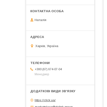
Наталія
Харків, Україна
+380 (67) 674-07-04
Менеджер
https://click.ua/
marketplace@dclink.group