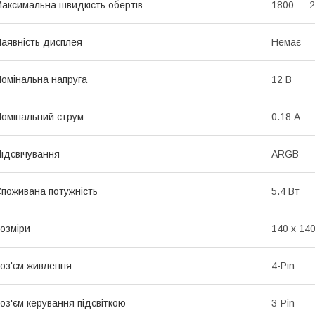
аксимальна швидкість обертів
1800 — 2
аявність дисплея
Немає
омінальна напруга
12 В
омінальний струм
0.18 А
ідсвічування
ARGB
поживана потужність
5.4 Вт
озміри
140 х 140
оз'єм живлення
4-Pin
оз'єм керування підсвіткою
3-Pin