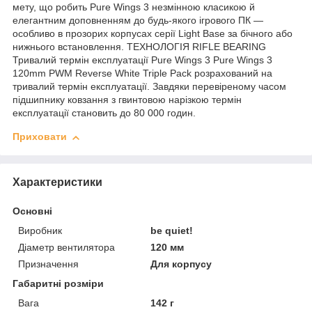
мету, що робить Pure Wings 3 незмінною класикою й
елегантним доповненням до будь-якого ігрового ПК —
особливо в прозорих корпусах серії Light Base за бічного або
нижнього встановлення. ТЕХНОЛОГІЯ RIFLE BEARING
Тривалий термін експлуатації Pure Wings 3 Pure Wings 3
120mm PWM Reverse White Triple Pack розрахований на
тривалий термін експлуатації. Завдяки перевіреному часом
підшипнику ковзання з гвинтовою нарізкою термін
експлуатації становить до 80 000 годин.
Приховати
Характеристики
Основні
Виробник
be quiet!
Діаметр вентилятора
120 мм
Призначення
Для корпусу
Габаритні розміри
Вага
142 г