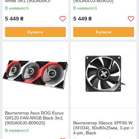
White 3in1 (90DA00K3-
(90DA00J3-B09020)
B09020)
В наявності
В наявності
5 449
5 449
₴
₴
Купити
Купити
Вентилятор Asus ROG Eurux
GR120 FAN ARGB Black 3in1
(90DA00J0-B09020)
Вентилятор Xilence XPF80.W
(XF034), 80х80х25мм, 3-pin +
В наявності
4-pin, Black