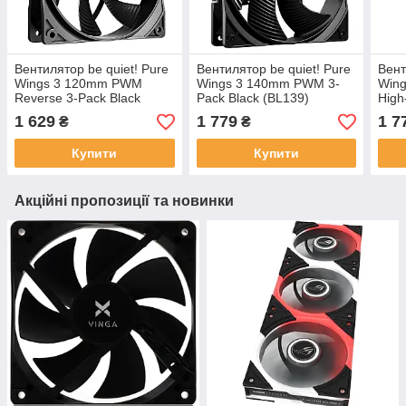
Вентилятор be quiet! Pure
Вентилятор be quiet! Pure
Вент
Wings 3 120mm PWM
Wings 3 140mm PWM 3-
Win
Reverse 3-Pack Black
Pack Black (BL139)
High
(BL137)
(BL1
1 629
1 779
1 7
₴
₴
Купити
Купити
Акційні пропозиції та новинки