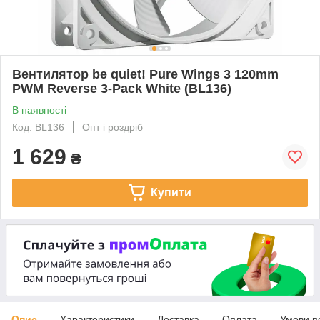
Вентилятор be quiet! Pure Wings 3 120mm
PWM Reverse 3-Pack White (BL136)
В наявності
Код: BL136
Опт і роздріб
1 629
₴
Купити
Опис
Характеристики
Доставка
Оплата
Умови п