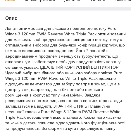
Опис
Лопаті оптимізовані для високого повітряного потоку Pure
Wings 3 120mm PWM Reverse White Triple Pack оптимізований
для максимальної продуктивності повітряного потоку, тому є
оптимальним вибором для будь-якої конфігурації корпусу, що
вимагає ефективного охолодження. Його 7 лопатей з
аеродинамічним профілем зменшують турбулентність, що
створює шум і забезпечує необхідну продуктивність навіть у
складних умовах. ІДЕАЛЬНИЙ КОРПУСНИЙ ВЕНТИЛЯТОР
Чудовий вибір для бічного або нижнього забору повітря Pure
Wings 3 120 mm PWM Reverse White Triple Pack ідеально
підходить як вентилятор для забору повітря в зонах, що є в
центрі уваги, наприклад, для бічного або нижнього
розміщення в корпусах типу «акваріум». Завдяки
реверсивним лопатям лицьова сторона вентилятора завжди
залишається на видноті. ЗНАЧНИЙ СТИЛЬ Плавні лінії
незмінної класики Pure Wings 3 120mm PWM Reverse White
Triple Pack позбавлений всього зайвого. Кожна його частина
та кожна деталь повністю відповідають його функціональності
та продуктивності. Всі форми та кути переслідують певну