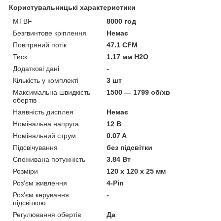
Користувальницькі характеристики
MTBF
8000 год
Безгвинтове кріплення
Немає
Повітряний потік
47.1 CFM
Тиск
1.17 мм H2O
Додаткові дані
-
Кількість у комплекті
3 шт
Максимальна швидкість
1500 — 1799 об/хв
обертів
Наявність дисплея
Немає
Номінальна напруга
12 В
Номінальний струм
0.07 A
Підсвічування
без підсвітки
Споживана потужність
3.84 Вт
Розміри
120 х 120 х 25 мм
Роз'єм живлення
4-Pin
Роз'єм керування
-
підсвіткою
Регулювання обертів
Да