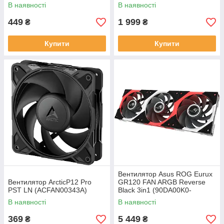
В наявності
В наявності
449
1 999
₴
₴
Купити
Купити
Вентилятор Asus ROG Eurux
Вентилятор ArcticP12 Pro
GR120 FAN ARGB Reverse
PST LN (ACFAN00343A)
Black 3in1 (90DA00K0-
B09020)
В наявності
В наявності
369
5 449
₴
₴