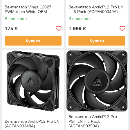
Вентилятор Vinga 12027
Вентилятор ArcticP12 Pro LN
PWM 4-pin White ОЕМ
— 5 Pack (ACFAN00349A)
В наявності
В наявності
175
1 999
₴
₴
Купити
Купити
Вентилятор ArcticP12 Pro
Вентилятор ArcticP12 Pro LN
PST LN – 5 Pack
(ACFAN00348A)
(ACFAN00350A)