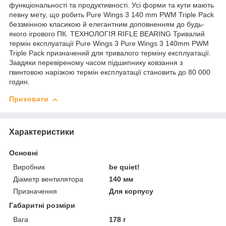
функціональності та продуктивності. Усі форми та кути мають
певну мету, що робить Pure Wings 3 140 mm PWM Triple Pack
беззмінною класикою й елегантним доповненням до будь-
якого ігрового ПК. ТЕХНОЛОГІЯ RIFLE BEARING Тривалий
термін експлуатації Pure Wings 3 Pure Wings 3 140mm PWM
Triple Pack призначений для тривалого терміну експлуатації.
Завдяки перевіреному часом підшипнику ковзання з
гвинтовою нарізкою термін експлуатації становить до 80 000
годин.
Приховати
Характеристики
Основні
Виробник
be quiet!
Діаметр вентилятора
140 мм
Призначення
Для корпусу
Габаритні розміри
Вага
178 г