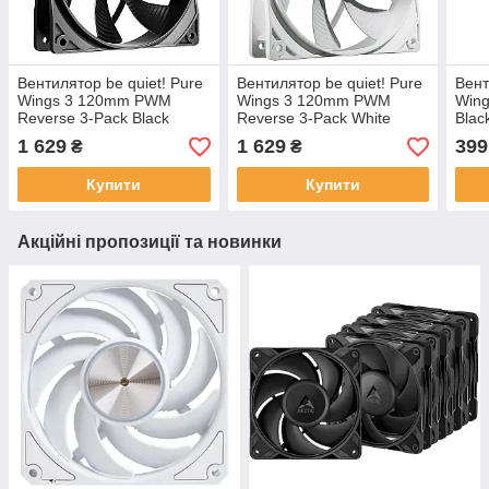
Вентилятор be quiet! Pure
Вентилятор be quiet! Pure
Вент
Wings 3 120mm PWM
Wings 3 120mm PWM
Win
Reverse 3-Pack Black
Reverse 3-Pack White
Blac
(BL137)
(BL136)
1 629
1 629
399
₴
₴
Купити
Купити
Акційні пропозиції та новинки