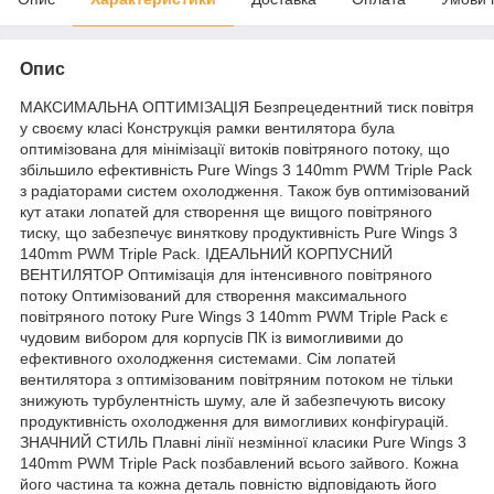
Опис
МАКСИМАЛЬНА ОПТИМІЗАЦІЯ Безпрецедентний тиск повітря
у своєму класі Конструкція рамки вентилятора була
оптимізована для мінімізації витоків повітряного потоку, що
збільшило ефективність Pure Wings 3 140mm PWM Triple Pack
з радіаторами систем охолодження. Також був оптимізований
кут атаки лопатей для створення ще вищого повітряного
тиску, що забезпечує виняткову продуктивність Pure Wings 3
140mm PWM Triple Pack. ІДЕАЛЬНИЙ КОРПУСНИЙ
ВЕНТИЛЯТОР Оптимізація для інтенсивного повітряного
потоку Оптимізований для створення максимального
повітряного потоку Pure Wings 3 140mm PWM Triple Pack є
чудовим вибором для корпусів ПК із вимогливими до
ефективного охолодження системами. Сім лопатей
вентилятора з оптимізованим повітряним потоком не тільки
знижують турбулентність шуму, але й забезпечують високу
продуктивність охолодження для вимогливих конфігурацій.
ЗНАЧНИЙ СТИЛЬ Плавні лінії незмінної класики Pure Wings 3
140mm PWM Triple Pack позбавлений всього зайвого. Кожна
його частина та кожна деталь повністю відповідають його