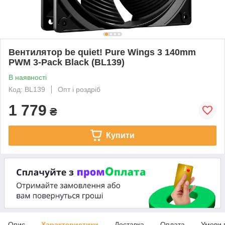
Вентилятор be quiet! Pure Wings 3 140mm
PWM 3-Pack Black (BL139)
В наявності
Код: BL139
Опт і роздріб
1 779
₴
Купити
Опис
Характеристики
Доставка
Оплата
Умови 