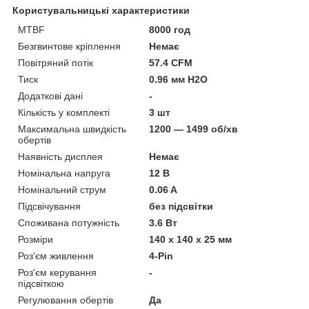
Користувальницькі характеристики
MTBF
8000 год
Безгвинтове кріплення
Немає
Повітряний потік
57.4 CFM
Тиск
0.96 мм H2O
Додаткові дані
-
Кількість у комплекті
3 шт
Максимальна швидкість
1200 — 1499 об/хв
обертів
Наявність дисплея
Немає
Номінальна напруга
12 В
Номінальний струм
0.06 A
Підсвічування
без підсвітки
Споживана потужність
3.6 Вт
Розміри
140 х 140 х 25 мм
Роз'єм живлення
4-Pin
Роз'єм керування
-
підсвіткою
Регулювання обертів
Да