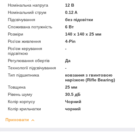
Номінальна напруга
12 В
Номінальний струм
0.12 A
Підсвічування
без підсвітки
Споживана потужність
6 Вт
Розміри
140 х 140 х 25 мм
Роз'єм живлення
4-Pin
Роз'єм керування
-
підсвіткою
Регулювання обертів
Да
Технології підсвічування
-
Тип підшипника
ковзання з гвинтовою
нарізкою (Rifle Bearing)
Товщина
25 мм
Рівень шуму
30.5 дБ
Колір корпусу
Чорний
Колір крильчатки
чорний
Приховати