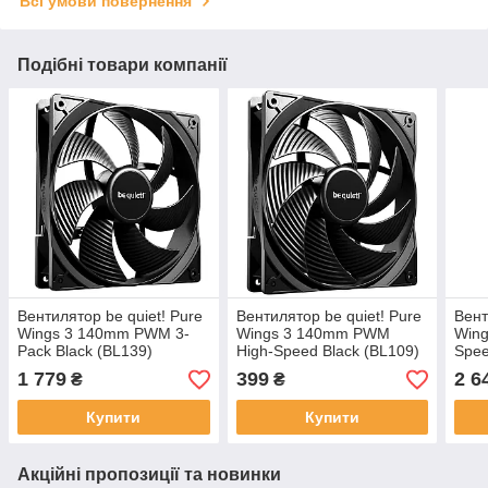
Всі умови повернення
Подібні товари компанії
Вентилятор be quiet! Pure
Вентилятор be quiet! Pure
Вент
Wings 3 140mm PWM 3-
Wings 3 140mm PWM
Win
Pack Black (BL139)
High-Speed Black (BL109)
Spee
(BL0
1 779
399
2 6
₴
₴
Купити
Купити
Акційні пропозиції та новинки