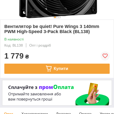
Вентилятор be quiet! Pure Wings 3 140mm
PWM High-Speed 3-Pack Black (BL138)
В наявності
Код: BL138
Опт і роздріб
1 779
₴
Купити
Опис
Характеристики
Доставка
Оплата
Умови п