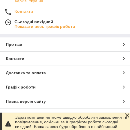
Харків, Україна
Контакти
Сьогодні вихідний
Показати весь графік роботи
Про нас
Контакти
Доставка та оплата
Графік роботи
Повна версія сайту
Сайт створено на маркетплейсі
Prom.ua
Зараз компанія не може швидко обробляти замовлення та
повідомлення, оскільки за її графіком роботи сьогодні
вихідний. Ваша заявка буде оброблена в найближчий
Політика конфіденційності