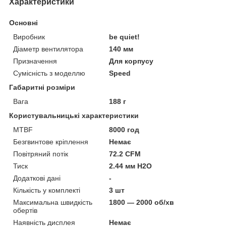
Характеристики
Основні
Виробник
be quiet!
Діаметр вентилятора
140 мм
Призначення
Для корпусу
Сумісність з моделлю
Speed
Габаритні розміри
Вага
188 г
Користувальницькі характеристики
MTBF
8000 год
Безгвинтове кріплення
Немає
Повітряний потік
72.2 CFM
Тиск
2.44 мм H2O
Додаткові дані
-
Кількість у комплекті
3 шт
Максимальна швидкість
1800 — 2000 об/хв
обертів
Наявність дисплея
Немає