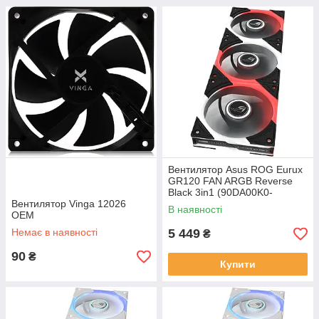
Вентилятор Asus ROG Eurux
GR120 FAN ARGB Reverse
Black 3in1 (90DA00K0-
Вентилятор Vinga 12026
B09020)
В наявності
OEM
Немає в наявності
5 449
₴
90
₴
Купити