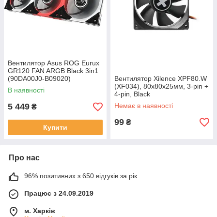
Вентилятор Asus ROG Eurux
GR120 FAN ARGB Black 3in1
(90DA00J0-B09020)
Вентилятор Xilence XPF80.W
(XF034), 80х80х25мм, 3-pin +
В наявності
4-pin, Black
5 449
Немає в наявності
₴
99
₴
Купити
Про нас
96% позитивних з 650 відгуків за рік
Працює з 24.09.2019
м. Харків