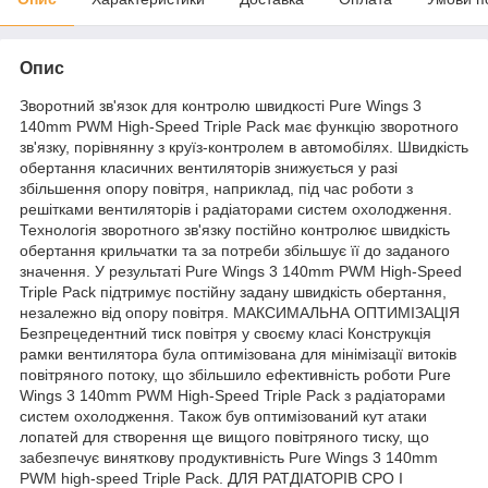
Опис
Зворотний зв'язок для контролю швидкості Pure Wings 3
140mm PWM High-Speed Triple Pack має функцію зворотного
зв'язку, порівнянну з круїз-контролем в автомобілях. Швидкість
обертання класичних вентиляторів знижується у разі
збільшення опору повітря, наприклад, під час роботи з
решітками вентиляторів і радіаторами систем охолодження.
Технологія зворотного зв'язку постійно контролює швидкість
обертання крильчатки та за потреби збільшує її до заданого
значення. У результаті Pure Wings 3 140mm PWM High-Speed
Triple Pack підтримує постійну задану швидкість обертання,
незалежно від опору повітря. МАКСИМАЛЬНА ОПТИМІЗАЦІЯ
Безпрецедентний тиск повітря у своєму класі Конструкція
рамки вентилятора була оптимізована для мінімізації витоків
повітряного потоку, що збільшило ефективність роботи Pure
Wings 3 140mm PWM High-Speed Triple Pack з радіаторами
систем охолодження. Також був оптимізований кут атаки
лопатей для створення ще вищого повітряного тиску, що
забезпечує виняткову продуктивність Pure Wings 3 140mm
PWM high-speed Triple Pack. ДЛЯ РАТДІАТОРІВ СРО І