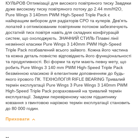
КУЛЬРОВ Оптимізації для високого повітряного тиску Завдяки
дуже високому тиску повітряного потоку до 2.44 mm/H2O,
Pure Wings 3 140mm PWM High-Speed Triple Pack є
найкращим вибором для радіаторів СРО та кулерів. Дев'ять
лопатей з оптимізованим повітряним потоком забезпечують
достатній тиск повітря навіть для складних конфігурацій
систем, що охолоджують. ЗНАЧНИЙ СТИЛЬ Плавні лінії
незмінної класики Pure Wings 3 140mm PWM High-Speed
Triple Pack позбавлений всього зайвого. Кожна його частина
та кожна деталь повністю відповідають його функціональності
та продуктивності. Всі форми та кути мають певну мету, що
робить Pure Wings 3 140 mm PWM High-Speed Triple Pack
беззмінною класикою й елегантним доповненням до будь-
якого ігрового ПК. ТЕХНОЛОГІЯ RIFLE BEARING Тривалий
термін експлуатації Pure Wings 3 Pure Wings 3 140mm PWM
High-Speed Triple Pack розрахований на тривалий термін
експлуатації. Завдяки перевіреному часом підшипнику
ковзання з гвинтовою нарізкою термін експлуатації становить
до 80 000 годин.
Приховати