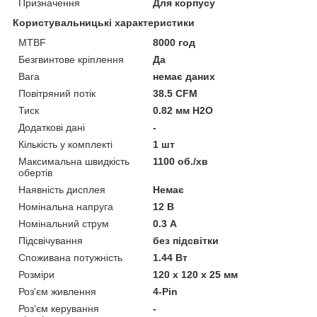
Призначення
Для корпусу
Користувальницькі характеристики
MTBF
8000 год
Безгвинтове кріплення
Да
Вага
немає даних
Повітряний потік
38.5 CFM
Тиск
0.82 мм H2O
Додаткові дані
-
Кількість у комплекті
1 шт
Максимальна швидкість
1100 об./хв
обертів
Наявність дисплея
Немає
Номінальна напруга
12 В
Номінальний струм
0.3 А
Підсвічування
без підсвітки
Споживана потужність
1.44 Вт
Розміри
120 х 120 х 25 мм
Роз'єм живлення
4-Pin
Роз'єм керування
-