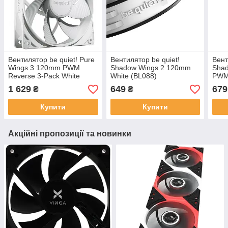
Вентилятор be quiet! Pure
Вентилятор be quiet!
Вент
Wings 3 120mm PWM
Shadow Wings 2 120mm
Sha
Reverse 3-Pack White
White (BL088)
PWM 
(BL136)
1 629
649
679
₴
₴
Купити
Купити
Акційні пропозиції та новинки