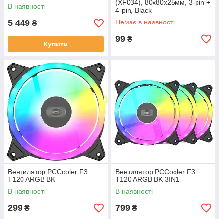
(XF034), 80х80х25мм, 3-pin +
В наявності
4-pin, Black
5 449
Немає в наявності
₴
99
₴
Купити
Вентилятор PCCooler F3
Вентилятор PCCooler F3
T120 ARGB BK
T120 ARGB BK 3IN1
В наявності
В наявності
299
799
₴
₴