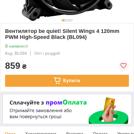
Вентилятор be quiet! Silent Wings 4 120mm
PWM High-Speed Black (BL094)
В наявності
Код: BL094
Опт і роздріб
859
₴
Купити
Опис
Характеристики
Доставка
Оплата
Умови п