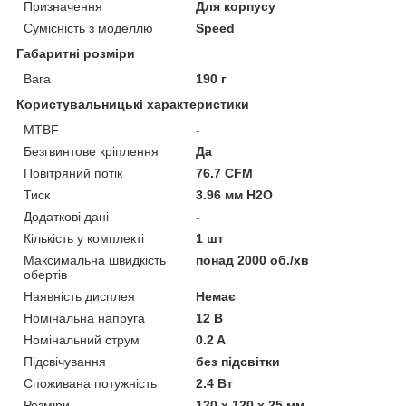
Призначення
Для корпусу
Сумісність з моделлю
Speed
Габаритні розміри
Вага
190 г
Користувальницькі характеристики
MTBF
-
Безгвинтове кріплення
Да
Повітряний потік
76.7 CFM
Тиск
3.96 мм H2O
Додаткові дані
-
Кількість у комплекті
1 шт
Максимальна швидкість
понад 2000 об./хв
обертів
Наявність дисплея
Немає
Номінальна напруга
12 В
Номінальний струм
0.2 A
Підсвічування
без підсвітки
Споживана потужність
2.4 Вт
Розміри
120 х 120 х 25 мм