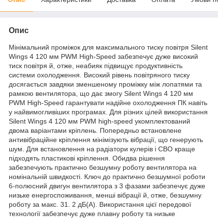
Опис
Мінімальний проміжок для максимального тиску повітря Silent
Wings 4 120 мм PWM High-Speed забезпечує дуже високий
тиск повітря й, отже, неабияк підвищує продуктивність
системи охолодження. Високий рівень повітряного тиску
досягається завдяки зменшеному проміжку між лопатями та
рамкою вентилятора, що дає змогу Silent Wings 4 120 мм
PWM High-Speed гарантувати надійне охолодження ПК навіть
у найвимогливіших програмах. Для різних цілей використання
Silent Wings 4 120 мм PWM high-speed укомплектований
двома варіантами кріплень. Попередньо встановлене
антивібраційне кріплення мінімізують вібрації, що генерують
шум. Для встановлення на радіатори кулерів і СВО краще
підходять пластикові кріплення. Обидва рішення
забезпечують практично безшумну роботу вентилятора на
номінальній швидкості. Ключ до практично безшумної роботи
6-полюсний двигун вентилятора з 3 фазами забезпечує дуже
низьке енергоспоживання, менші вібрації й, отже, безшумну
роботу за макс. 31. 2 дБ(A). Використання цієї передової
технології забезпечує дуже плавну роботу та низьке