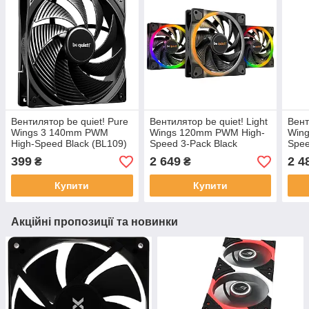
Вентилятор be quiet! Pure
Вентилятор be quiet! Light
Вент
Wings 3 140mm PWM
Wings 120mm PWM High-
Win
High-Speed Black (BL109)
Speed 3-Pack Black
Spee
(BL077)
(BL1
399
2 649
2 4
₴
₴
Купити
Купити
Акційні пропозиції та новинки