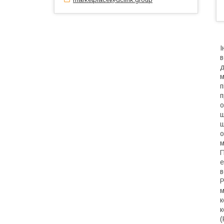
І
в
д
м
п
п
о
ш
ш
о
м
П
е
в
P
м
к
к
(