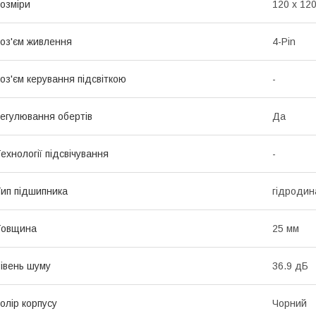
озміри
120 х 120
оз'єм живлення
4-Pin
оз'єм керування підсвіткою
-
егулювання обертів
Да
ехнології підсвічування
-
ип підшипника
гідродина
Товщина
25 мм
івень шуму
36.9 дБ
олір корпусу
Чорний