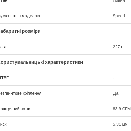
Стан
Новий
умісність з моделлю
Speed
Габаритні розміри
ага
227 г
Користувальницькі характеристики
MTBF
-
езгвинтове кріплення
Да
овітряний потік
83.9 CFM
иск
5.31 мм 