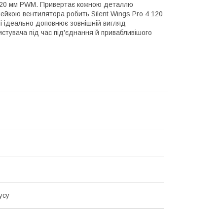
4 120 мм PWM. Привертає кожною деталлю
ейкою вентилятора робить Silent Wings Pro 4 120
і ідеально доповнює зовнішній вигляд
ристувача під час під'єднання й привабливішого
усу