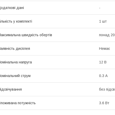
одаткові дані
-
ількість у комплекті
1 шт
аксимальна швидкість обертів
понад 20
аявність дисплея
Немає
омінальна напруга
12 В
омінальний струм
0.3 А
ідсвічування
без підсв
поживана потужність
3.6 Вт