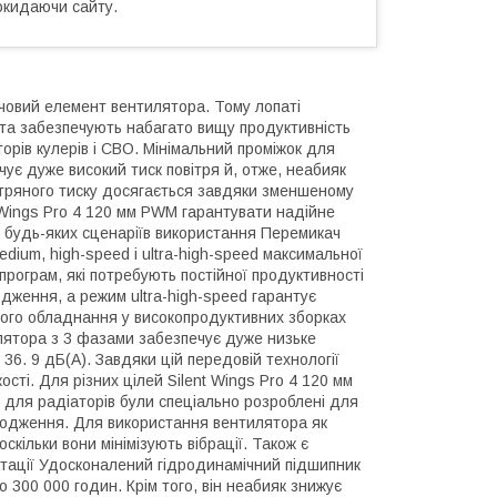
окидаючи сайту.
ючовий елемент вентилятора. Тому лопаті
 та забезпечують набагато вищу продуктивність
торів кулерів і СВО. Мінімальний проміжок для
чує дуже високий тиск повітря й, отже, неабияк
ітряного тиску досягається завдяки зменшеному
 Wings Pro 4 120 мм PWM гарантувати надійне
 будь-яких сценаріїв використання Перемикач
ium, high-speed і ultra-high-speed максимальної
рограм, які потребують постійної продуктивності
дження, а режим ultra-high-speed гарантує
ого обладнання у високопродуктивних зборках
лятора з 3 фазами забезпечує дуже низьке
36. 9 дБ(A). Завдяки цій передовій технології
сті. Для різних цілей Silent Wings Pro 4 120 мм
 для радіаторів були спеціально розроблені для
олодження. Для використання вентилятора як
скільки вони мінімізують вібрації. Також є
атації Удосконалений гідродинамічний підшипник
 300 000 годин. Крім того, він неабияк знижує