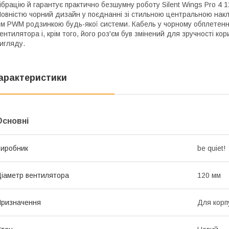
ібрацію й гарантує практично безшумну роботу Silent Wings Pro 
овністю чорний дизайн у поєднанні зі стильною центральною накл
м PWM родзинкою будь-якої системи. Кабель у чорному обплетенн
ентилятора і, крім того, його роз'єм був змінений для зручності ко
игляду.
арактеристики
Основні
иробник
be quiet!
іаметр вентилятора
120 мм
ризначення
Для корп