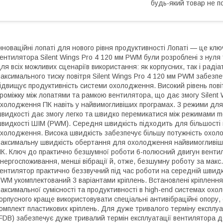
будь-який товар не п
нноваційні лопаті для нового рівня продуктивності Лопаті — це кл
ентилятора Silent Wings Pro 4 120 мм PWM були розроблені з нуля
ля всіх можливих сценаріїв використання: як корпусних, так і радіа
аксимального тиску повітря Silent Wings Pro 4 120 мм PWM забезпе
ідвищує продуктивність системи охолодження. Високий рівень пов
роміжку між лопатями та рамкою вентилятора, що дає змогу Silent
холодження ПК навіть у найвимогливіших програмах. 3 режими для
видкості дає змогу легко та швидко перемикатися між режимами med
видкості ШІМ (PWM). Середня швидкість підходить для більшості п
холодження. Висока швидкість забезпечує більшу потужність охоло
аксимальну швидкість обертання для охолодження найвимогливіш
К. Ключ до практично безшумної роботи 6-полюсний двигун венти
нергоспоживання, менші вібрації й, отже, безшумну роботу за макс. 
ентилятор практично беззвучний під час роботи на середній швидко
WM укомплектований 3 варіантами кріплень. Встановлені кріплення
аксимальної сумісності та продуктивності в high-end системах ох
орпусного краще використовувати спеціальні антивібраційні опору, о
омплект пластикових кріплень. Для дуже тривалого терміну експлу
FDB) забезпечує дуже тривалий термін експлуатації вентилятора до