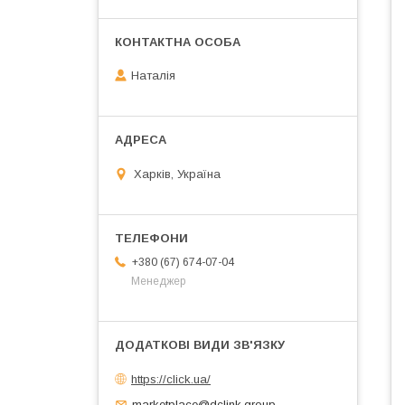
Наталія
Харків, Україна
+380 (67) 674-07-04
Менеджер
https://click.ua/
marketplace@dclink.group