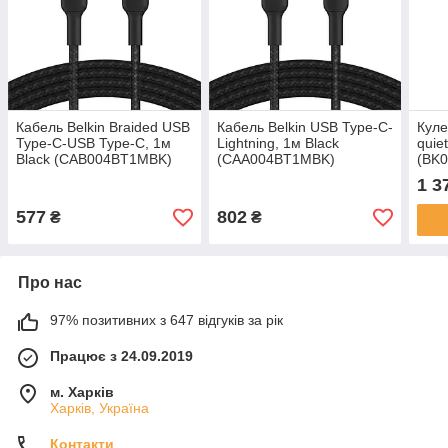
Кабель Belkin Braided USB
Кабель Belkin USB Type-C-
Куле
Type-C-USB Type-C, 1м
Lightning, 1м Black
quie
Black (CAB004BT1MBK)
(CAA004BT1MBK)
(BK03
1150
1 3
AMD
135
577
802
₴
₴
Про нас
97% позитивних з 647 відгуків за рік
Працює з 24.09.2019
м. Харків
Харків, Україна
Контакти