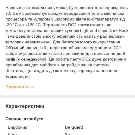
Навіть в екстремальних умовах Дуже висока теплопровідність
7,5 Вт/мК забезпечує швидке передавання тепла між чипом
процесора та кулером у широкому діапазоні температур від
-20 °C до +120 °C. Термопаста DC2 також входить до
комплекту постачання наших кулерів high-end серії Dark Rock
і вже довела свою високу ефективність навіть у разі великих
теплових навантажень. Для багаторазового використання
Об'ємний шприц із 3 г перевіреної часом термопасти DC2
забезпечує достатню кількість речовини для нанесення до 9
разів (у середньому). Це робить пасту DC2 дуже довговічним
придбанням для майбутніх апгрейдів вашої системи.
Шпатель, що входить до комплекту, спрощує нанесення
термопасти.
Приховати
Характеристики
Основні атрибути
Виробник
be quiet!
Вага
3 г