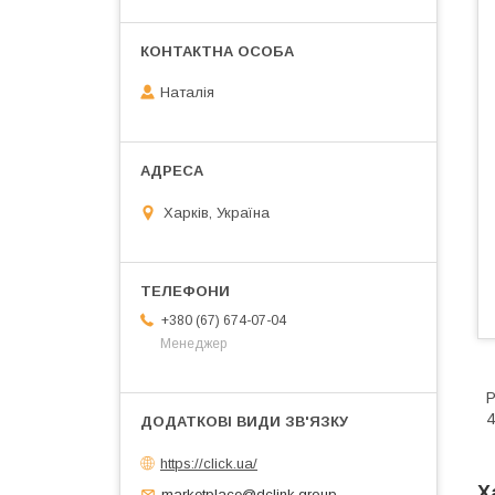
Наталія
Харків, Україна
+380 (67) 674-07-04
Менеджер
Р
4
https://click.ua/
Х
marketplace@dclink.group