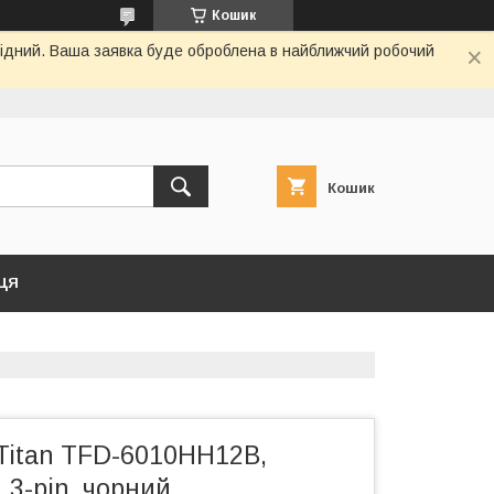
Кошик
ихідний. Ваша заявка буде оброблена в найближчий робочий
Кошик
ЦЯ
Titan TFD-6010HH12B,
 3-pin, чорний