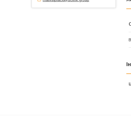
В
І
Ц