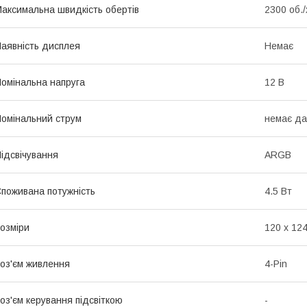
аксимальна швидкість обертів
2300 об./
аявність дисплея
Немає
омінальна напруга
12 В
омінальний струм
немає да
ідсвічування
ARGB
поживана потужність
4.5 Вт
озміри
120 х 124
оз'єм живлення
4-Pin
оз'єм керування підсвіткою
-