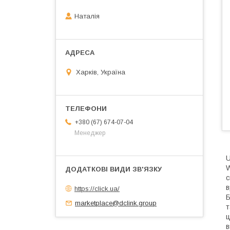
Наталія
Харків, Україна
+380 (67) 674-07-04
Менеджер
U
W
с
в
https://click.ua/
Б
marketplace@dclink.group
т
ц
в