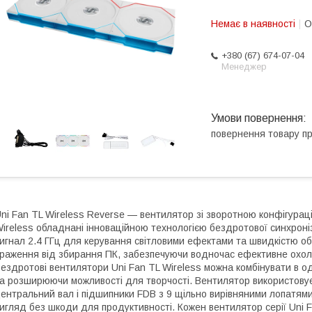
Немає в наявності
О
+380 (67) 674-07-04
Менеджер
повернення товару п
ni Fan TL Wireless Reverse — вентилятор зі зворотною конфігурац
ireless обладнані інноваційною технологією бездротової синхроніза
игнал 2.4 ГГц для керування світловими ефектами та швидкістю о
раження від збирання ПК, забезпечуючи водночас ефективне охоло
ездротові вентилятори Uni Fan TL Wireless можна комбінувати в од
а розширюючи можливості для творчості. Вентилятор використову
ентральний вал і підшипники FDB з 9 щільно вирівняними лопатями
игляд без шкоди для продуктивності. Кожен вентилятор серії Uni F