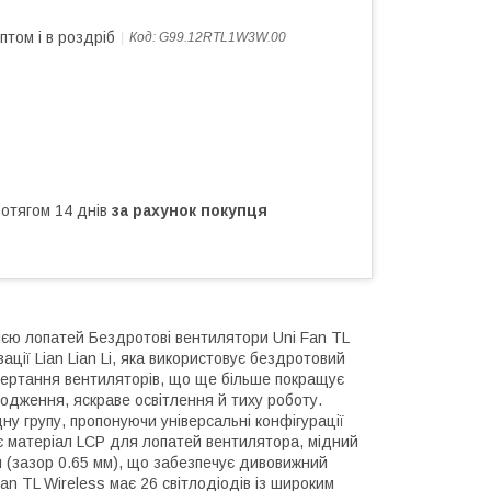
птом і в роздріб
Код:
G99.12RTL1W3W.00
ротягом 14 днів
за рахунок покупця
ією лопатей Бездротові вентилятори Uni Fan TL
ції Lian Lian Li, яка використовує бездротовий
бертання вентиляторів, що ще більше покращує
дження, яскраве освітлення й тиху роботу.
ну групу, пропонуючи універсальні конфігурації
є матеріал LCP для лопатей вентилятора, мідний
 (зазор 0.65 мм), що забезпечує дивовижний
an TL Wireless має 26 світлодіодів із широким