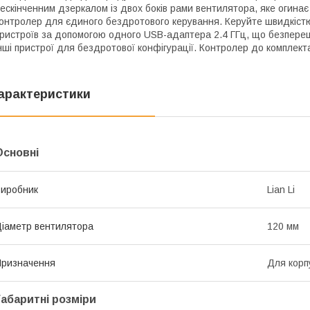
ескінченним дзеркалом із двох боків рами вентилятора, яке огинає 
онтролер для єдиного бездротового керування. Керуйте швидкістю 
ристроїв за допомогою одного USB-адаптера 2.4 ГГц, що безпере
нші пристрої для бездротової конфігурації. Контролер до комплект
арактеристики
Основні
иробник
Lian Li
іаметр вентилятора
120 мм
ризначення
Для корп
Габаритні розміри