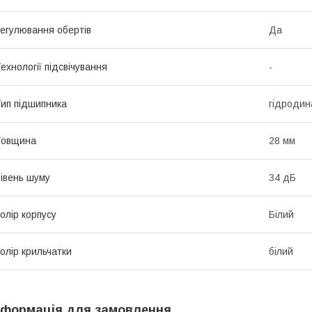
егулювання обертів
Да
ехнології підсвічування
-
ип підшипника
гідродина
Товщина
28 мм
івень шуму
34 дБ
олір корпусу
Білий
олір крильчатки
білий
нформація для замовлення