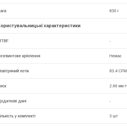
ага
830 г
Користувальницькі характеристики
MTBF
-
езгвинтове кріплення
Немає
овітряний потік
83.4 CFM
иск
2.66 мм 
одаткові дані
-
ількість у комплекті
3 шт