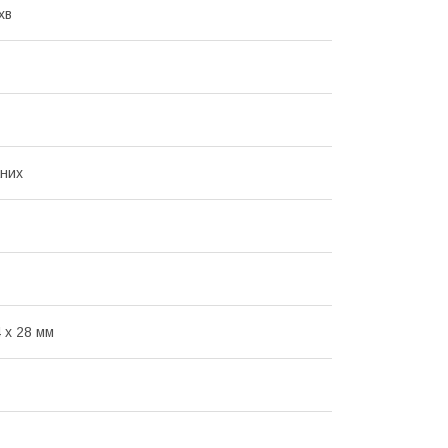
хв
них
 х 28 мм