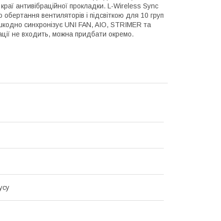
краї антивібраційної прокладки. L-Wireless Sync
обертання вентиляторів і підсвіткою для 10 груп
шкодно синхронізує UNI FAN, AIO, STRIMER та
ації не входить, можна придбати окремо.
усу