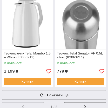
Термоглечик Tefal Mambo 1.5
Термос Tefal Senator VF 0.5L
л White (K3036212)
silver (K3063214)
В наявності
В наявності
1 199
779
₴
₴
Купити
Купити
Показати ще
1
/ 5