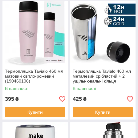
Термопляшка Tavialo 460 мл
Термопляшка Tavialo 460 мл
матовий світло-рожевий
металевий сріблястий + 2
(190460106)
ущільнювальні кільця
(190460109)
В наявності
В наявності
395
425
₴
₴
Купити
Купити