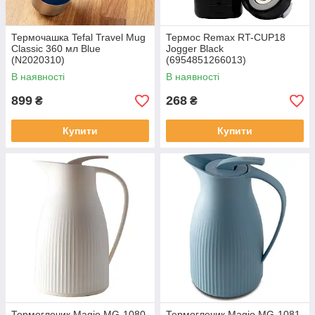
Термочашка Tefal Travel Mug
Термос Remax RT-CUP18
Classic 360 мл Blue
Jogger Black
(N2020310)
(6954851266013)
В наявності
В наявності
899
268
₴
₴
Купити
Купити
Термоглечик Magio MG-1080
Термоглечик Magio MG-1081