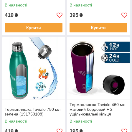
(190460102)
В наявності
В наявності
419
395
₴
₴
Купити
Купити
Термопляшка Tavialo 460 мл
Термопляшка Tavialo 750 мл
матовий бордовий + 2
зелена (191750108)
ущільнювальні кільця
(190460103)
В наявності
В наявності
419
395
₴
₴