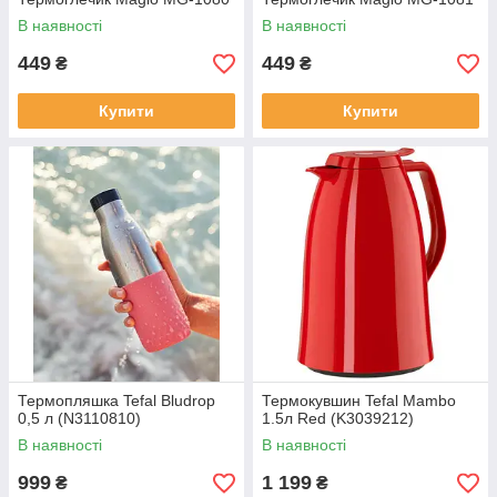
В наявності
В наявності
449
449
₴
₴
Купити
Купити
Термопляшка Tefal Bludrop
Термокувшин Tefal Mambo
0,5 л (N3110810)
1.5л Red (K3039212)
В наявності
В наявності
999
1 199
₴
₴