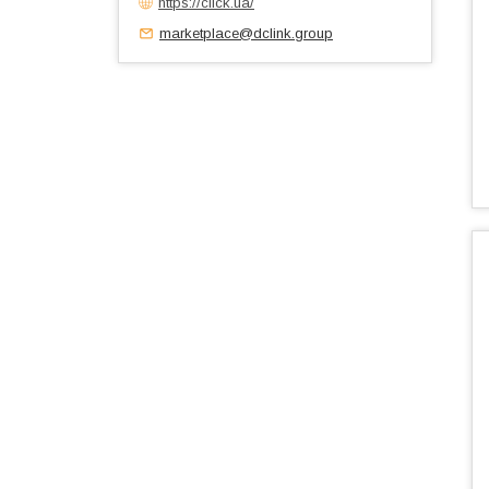
https://click.ua/
marketplace@dclink.group