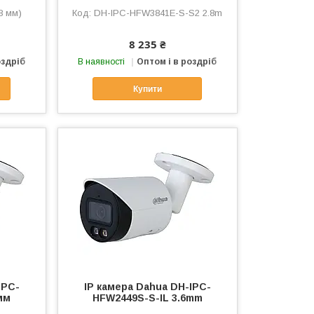
8 мм)
DH-IPC-HFW3841E-S-S2 2.8m
8 235 ₴
оздріб
В наявності
Оптом і в роздріб
Купити
IPC-
IP камера Dahua DH-IPC-
мм
HFW2449S-S-IL 3.6mm