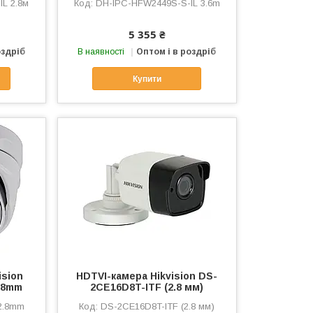
L 2.8м
DH-IPC-HFW2449S-S-IL 3.6m
5 355 ₴
оздріб
В наявності
Оптом і в роздріб
Купити
ision
HDTVI-камера Hikvision DS-
.8mm
2CE16D8T-ITF (2.8 мм)
2.8mm
DS-2CE16D8T-ITF (2.8 мм)