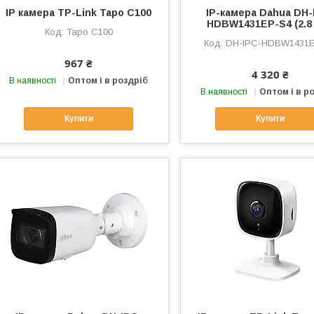
IP камера TP-Link Tapo C100
IP-камера Dahua DH-
HDBW1431EP-S4 (2.8
Tapo C100
DH-IPC-HDBW1431E
967 ₴
4 320 ₴
В наявності
Оптом і в роздріб
В наявності
Оптом і в р
Купити
Купити