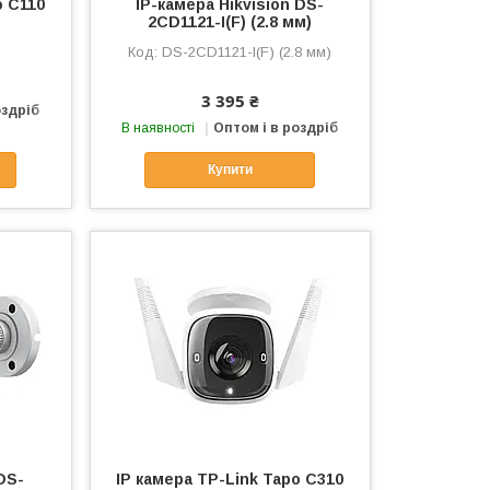
o C110
IP-камера Hikvision DS-
2CD1121-I(F) (2.8 мм)
DS-2CD1121-I(F) (2.8 мм)
3 395 ₴
оздріб
В наявності
Оптом і в роздріб
Купити
 DS-
IP камера TP-Link Tapo C310