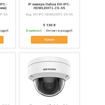
IPC-
IP камера Dahua DH-IPC-
 мм)
HDW1230T1-ZS-S5
P-S4
DH-IPC-HDW1230T1-ZS-S5
5 130 ₴
оздріб
В наявності
Оптом і в роздріб
Купити