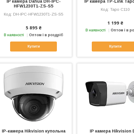
IP камера Dahua DH-IPC-
IP камера TP-Link Tap
HFW1230T1-ZS-S5
Tapo C110
DH-IPC-HFW1230T1-ZS-S5
1 199 ₴
5 895 ₴
В наявності
Оптом і в р
В наявності
Оптом і в роздріб
Купити
Купити
IP-камера Hikvision купольна
IP камера Hikvision