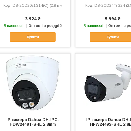
DS-2CD2021G1-I(C) (2.8 мм
DS-2CD2443G2-I (2.
3 924 ₴
5 994 ₴
В наявності
Оптом і в роздріб
В наявності
Оптом і в р
Купити
Купити
IP камера Dahua DH-IPC-
IP камера Dahua DH-
HDW2449T-S-IL 2.8mm
HFW2449S-S-IL 2.8