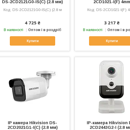
DS-2CD2121G0-IS(C) (2.8 мм)
2CD1021-I(F) 4m
DS-2CD2121G0-IS(C) (2.8 м
DS-2CD1021-I(F) 
4 725 ₴
3 217 ₴
В наявності
Оптом і в роздріб
В наявності
Оптом і в р
Купити
Купити
IP камера Hikvision DS-
IP-камера Hikvision
2CD2021G1-I(C) (2.8 мм)
2CD2443G2-I (2.8 м