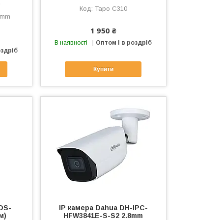
m
Tapo C310
4mm
1 950 ₴
В наявності
Оптом і в роздріб
оздріб
Купити
 DS-
IP камера Dahua DH-IPC-
м)
HFW3841E-S-S2 2.8mm