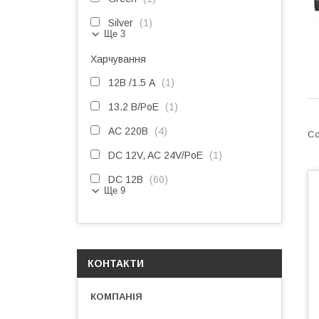
Silver
1
Ще 3
Харчування
12В /1.5 А
1
13.2 В/PoE
1
AC 220В
4
DC 12V, AC 24V/PoE
1
DC 12В
60
Ще 9
КОНТАКТИ