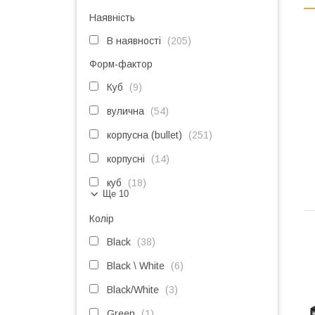
Наявність
В наявності
205
Форм-фактор
Куб
9
вулична
54
корпусна (bullet)
251
корпусні
14
куб
18
Ще 10
Колір
Black
38
Black \ White
6
Black/White
3
Green
1