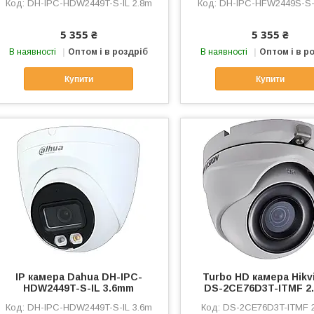
DH-IPC-HDW2449T-S-IL 2.8m
DH-IPC-HFW2449S-S-I
5 355 ₴
5 355 ₴
В наявності
Оптом і в роздріб
В наявності
Оптом і в р
Купити
Купити
IP камера Dahua DH-IPC-
Turbo HD камера Hikv
HDW2449T-S-IL 3.6mm
DS-2CE76D3T-ITMF 2
DH-IPC-HDW2449T-S-IL 3.6m
DS-2CE76D3T-ITMF 