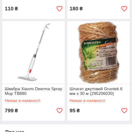
110
180
₴
₴
Швабра Xiaomi Deerma Spray
Шпагат джутовий Gruntek 6
Mop TB880
мм х 30 м (295206030)
Немає в наявності
Немає в наявності
799
95
₴
₴