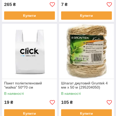
265
7
₴
₴
Купити
Купити
Пакет поліетиленовий
Шпагат джутовий Gruntek 4
"майка" 50*70 см
мм х 50 м (295204050)
В наявності
В наявності
19
105
₴
₴
Купити
Купити