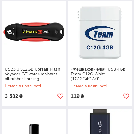
USB3.0 512GB Corsair Flash
Флешнакопичувач USB 4Gb
Voyager GT water-resistant
Team C12G White
all-rubber housing
(TC12G4GW01)
R350/W270MB/s
Немає в наявності
Немає в наявності
(CMFVYGT3C-512GB)
3 582
119
₴
₴