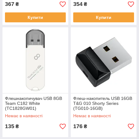
367
354
₴
₴
Купити
Купити
Флешнакопичувач USB 8GB
Флеш-накопитель USB 16GB
Team C182 White
T&G 010 Shorty Series
(TC1828GW01)
(TG010-16GB)
Немає в наявності
Немає в наявності
135
176
₴
₴