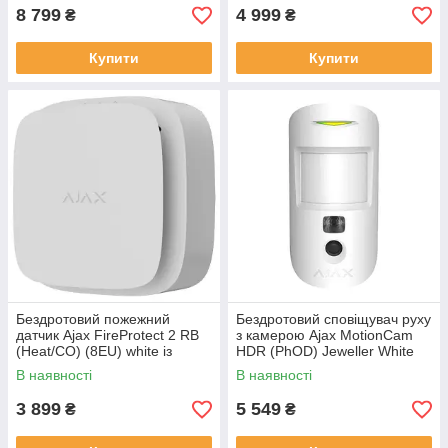
8 799
4 999
₴
₴
Купити
Купити
Бездротовий пожежний
Бездротовий сповіщувач руху
датчик Ajax FireProtect 2 RB
з камерою Ajax MotionCam
(Heat/CO) (8EU) white із
HDR (PhOD) Jeweller White
сенсорами температури та
В наявності
В наявності
чадного
3 899
5 549
₴
₴