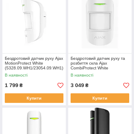
Бездротовий датчик руху Ajax
Бездротовий датчик руху та
MotionProtect White
розбиття скла Ajax
(5328.09.WH1/23054.09.WH1)
CombiProtect White
(7170.06.WH1)
В наявності
В наявності
1 799
3 049
₴
₴
Купити
Купити