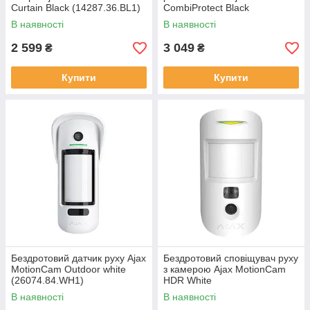
Curtain Black (14287.36.BL1)
CombiProtect Black
(7167.06.BL1)
В наявності
В наявності
2 599
3 049
₴
₴
Купити
Купити
Бездротовий датчик руху Ajax
Бездротовий сповіщувач руху
MotionCam Outdoor white
з камерою Ajax MotionCam
(26074.84.WH1)
HDR White
В наявності
В наявності