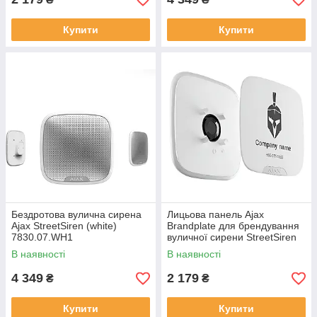
Купити
Купити
Бездротова вулична сирена
Лицьова панель Ajax
Ajax StreetSiren (white)
Brandplate для брендування
7830.07.WH1
вуличної сирени StreetSiren
DoubleDeck (10 шт.) back
В наявності
В наявності
4 349
2 179
₴
₴
Купити
Купити