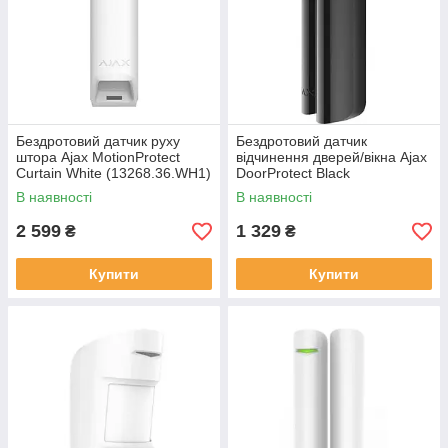
Бездротовий датчик руху
Бездротовий датчик
штора Ajax MotionProtect
відчинення дверей/вікна Ajax
Curtain White (13268.36.WH1)
DoorProtect Black
(7062.03.BL1)
В наявності
В наявності
2 599
1 329
₴
₴
Купити
Купити