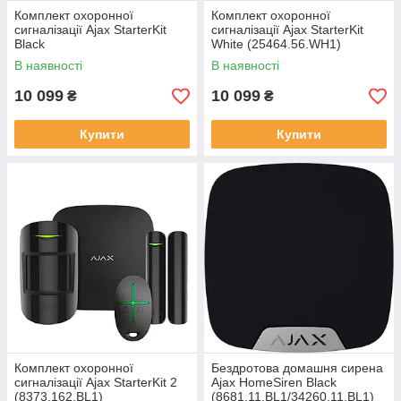
Комплект охоронної
Комплект охоронної
сигналізації Ajax StarterKit
сигналізації Ajax StarterKit
Black
White (25464.56.WH1)
(20287.56.bl1/25456.56.BL1)
В наявності
В наявності
10 099
10 099
₴
₴
Купити
Купити
Комплект охоронної
Бездротова домашня сирена
сигналізації Ajax StarterKit 2
Ajax HomeSiren Black
(8373.162.BL1)
(8681.11.BL1/34260.11.BL1)