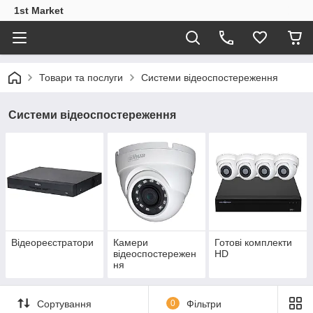
1st Market
Товари та послуги
Системи відеоспостереження
Системи відеоспостереження
Відеореєстратори
Камери
Готові комплекти
відеоспостережен
HD
ня
Сортування
0
Фільтри