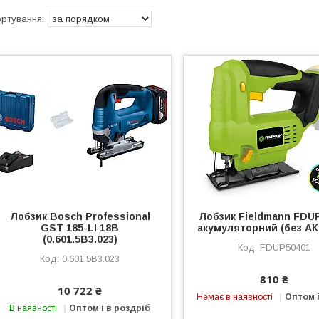
Лобзик Bosch Professional
Лобзик Fieldmann FDU
GST 185-LI 18В
акумуляторний (без АКБ
(0.601.5B3.023)
FDUP50401
0.601.5B3.023
810 ₴
10 722 ₴
Немає в наявності
Оптом і
В наявності
Оптом і в роздріб