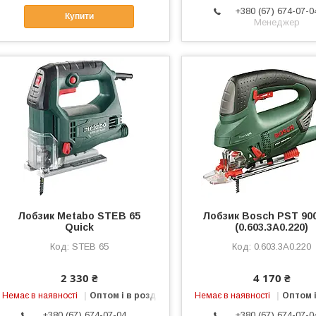
+380 (67) 674-07-0
Купити
Менеджер
Лобзик Metabo STEB 65
Лобзик Bosch PST 90
Quick
(0.603.3A0.220)
STEB 65
0.603.3A0.220
2 330 ₴
4 170 ₴
Немає в наявності
Оптом і в роздріб
Немає в наявності
Оптом і
+380 (67) 674-07-04
+380 (67) 674-07-0