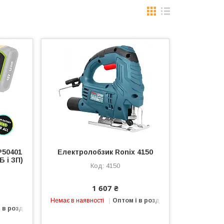
P50401
Електролобзик Ronix 4150
 і ЗП)
4150
1 607 ₴
Немає в наявності
Оптом і в роздріб
 в роздріб