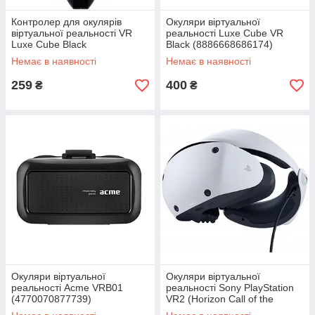
Контролер для окулярів
Окуляри віртуальної
віртуальної реальності VR
реальності Luxe Cube VR
Luxe Cube Black
Black (8886668686174)
(8886668686181)
Немає в наявності
Немає в наявності
259
400
₴
₴
Окуляри віртуальної
Окуляри віртуальної
реальності Acme VRB01
реальності Sony PlayStation
(4770070877739)
VR2 (Horizon Call of the
Mountain) (1000036298)