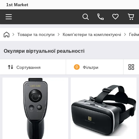
1st Market
Товари та послуги
Комп'ютери та комплектуючі
Гейм
Окуляри віртуальної реальності
Сортування
0
Фільтри