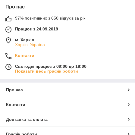
Про нас
97% позитивних з 650 відгуків за рік
Працює з 24.09.2019
м. Харків
Харків, Україна
Контакти
Сьогодні працює з 09:00 до 18:00
Показати весь графік роботи
Про нас
Контакти
Доставка та оплата
Графік роботи