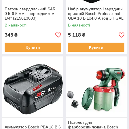
Патрон свердлильний S&R
Набір акумулятор і зарядний
0.5-6.5 мм з перехідником
пристрій Bosch Professional
1/4" (215013003)
GBA 18 В 1х4.0 А·год ЗП GAL
18В-40 (1.600.A01.B9Y)
В наявності
В наявності
345
5 118
₴
₴
Купити
Купити
Пістолет для
Акумулятор Bosch PBA 18 В 6
фарборозпилювача Bosch