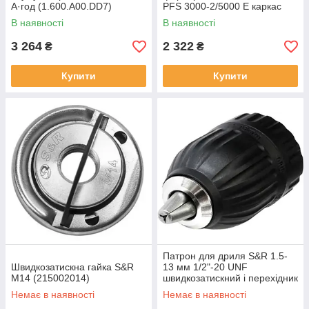
А·год (1.600.A00.DD7)
PFS 3000-2/5000 E каркас
(1.600.A00.8W8)
В наявності
В наявності
3 264
2 322
₴
₴
Купити
Купити
Патрон для дриля S&R 1.5-
Швидкозатискна гайка S&R
13 мм 1/2"-20 UNF
M14 (215002014)
швидкозатискний і перехідник
SDS-plus (215013002)
Немає в наявності
Немає в наявності