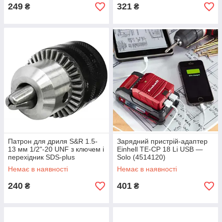
249
321
₴
₴
Патрон для дриля S&R 1.5-
Зарядний пристрій-адаптер
13 мм 1/2"-20 UNF з ключем і
Einhell TE-CP 18 Li USB —
перехідник SDS-plus
Solo (4514120)
(215013001)
Немає в наявності
Немає в наявності
240
401
₴
₴